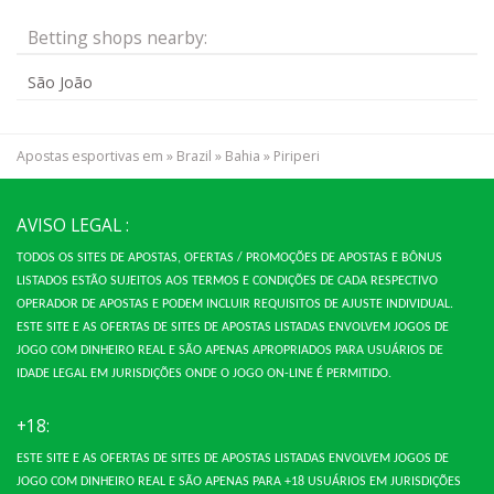
Betting shops nearby:
São João
Apostas esportivas em
»
Brazil
»
Bahia
»
Piriperi
AVISO LEGAL :
TODOS OS SITES DE APOSTAS, OFERTAS / PROMOÇÕES DE APOSTAS E BÔNUS
LISTADOS ESTÃO SUJEITOS AOS TERMOS E CONDIÇÕES DE CADA RESPECTIVO
OPERADOR DE APOSTAS E PODEM INCLUIR REQUISITOS DE AJUSTE INDIVIDUAL.
ESTE SITE E AS OFERTAS DE SITES DE APOSTAS LISTADAS ENVOLVEM JOGOS DE
JOGO COM DINHEIRO REAL E SÃO APENAS APROPRIADOS PARA USUÁRIOS DE
IDADE LEGAL EM JURISDIÇÕES ONDE O JOGO ON-LINE É PERMITIDO.
+18:
ESTE SITE E AS OFERTAS DE SITES DE APOSTAS LISTADAS ENVOLVEM JOGOS DE
JOGO COM DINHEIRO REAL E SÃO APENAS PARA +18 USUÁRIOS EM JURISDIÇÕES