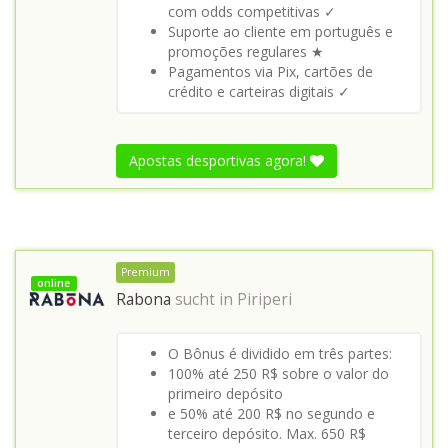
com odds competitivas ✓
Suporte ao cliente em português e
promoções regulares ★
Pagamentos via Pix, cartões de
crédito e carteiras digitais ✓
Apostas desportivas agora!
Premium
online
Rabona
sucht in
Piriperi
O Bônus é dividido em três partes:
100% até 250 R$ sobre o valor do
primeiro depósito
e 50% até 200 R$ no segundo e
terceiro depósito. Max. 650 R$