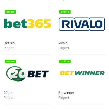
online
online
Bet365
Rivalo
Piriperi
Piriperi
online
online
20bet
Betwinner
Piriperi
Piriperi