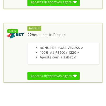
Apostas desportivas agora!
Premium
online
22bet
sucht in
Piriperi
BÓNUS DE BOAS-VINDAS ✓
100%
até
R$600 / 122€ ✓
Aposte com a 22Bet ✓
Apostas desportivas agora!