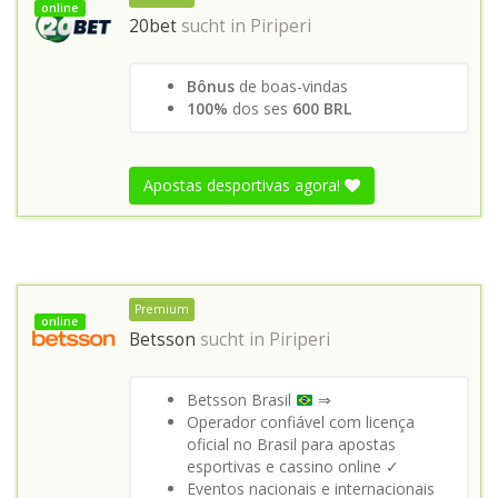
online
20bet
sucht in
Piriperi
Bônus
de boas-vindas
100%
dos ses
600 BRL
Apostas desportivas agora!
Premium
online
Betsson
sucht in
Piriperi
Betsson Brasil
⇒
Operador confiável com licença
oficial no Brasil para apostas
esportivas e cassino online ✓
Eventos nacionais e internacionais