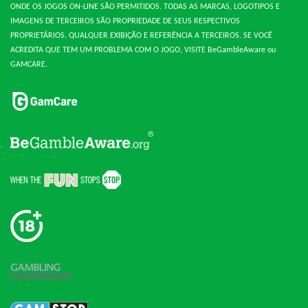
ONDE OS JOGOS ON-LINE SÃO PERMITIDOS.
TODAS AS MARCAS, LOGOTIPOS E
IMAGENS DE TERCEIROS SÃO PROPRIEDADE DE SEUS RESPECTIVOS
PROPRIETÁRIOS.
QUALQUER EXIBIÇÃO E REFERÊNCIA A TERCEIROS.
SE VOCÊ
ACREDITA QUE TEM UM PROBLEMA COM O JOGO, VISITE BeGambleAware ou
GAMCARE.