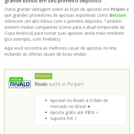
grande bônus em seu primeiro depósito
Outra grande vantagem sobre as lojas de apostas em
Piriperi
é
que grandes provedores de apostas esportivas como
Betsson
oferecem um alto bônus com o primeiro depósito. Também
existem muitas campanhas (como para a atual temporada da
Copa América) para tornar suas apostas ainda mais rentáveis
(por exemplo, com freebets).
Aqui você encontra as melhores casas de apostas on-line,
incluindo as ofertas atuais de boas-vindas:
Premium
online
Rivalo
sucht in
Piriperi
Apostar no Rivalo a O líder de
mercado no Brasil ★
Aposta grátis até R$50 ✓
Suporta PIX ✓