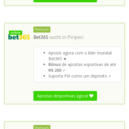
Premium
online
Bet365
sucht in
Piriperi
Aposte agora com o líder mundial
Bet365 ★
Bônus
de apostas esportivas de até
R$ 200
✓
Suporta PIX como um depósito ✓
Apostas desportivas agora!
Premium