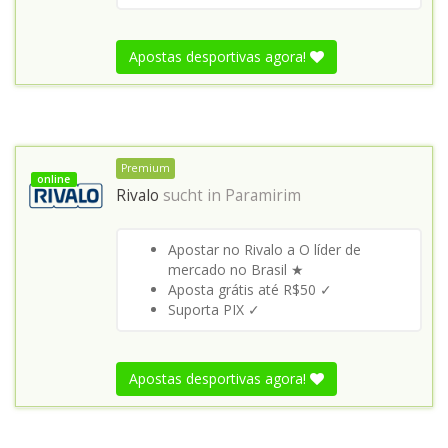
Apostas desportivas agora!
Premium
online
Rivalo
sucht in
Paramirim
Apostar no Rivalo a O líder de
mercado no Brasil ★
Aposta grátis até R$50 ✓
Suporta PIX ✓
Apostas desportivas agora!