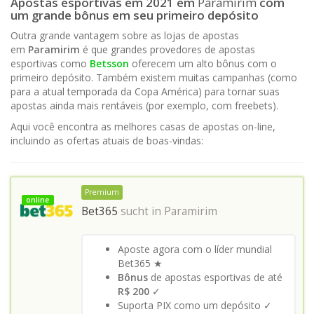
Apostas esportivas em 202
1
em
Paramirim
com
um grande bônus em seu primeiro depósito
Outra grande vantagem sobre as lojas de apostas
em
Paramirim
é que grandes provedores de apostas
esportivas como
Betsson
oferecem um alto bônus com o
primeiro depósito. Também existem muitas campanhas (como
para a atual temporada da Copa América) para tornar suas
apostas ainda mais rentáveis (por exemplo, com freebets).
Aqui você encontra as melhores casas de apostas on-line,
incluindo as ofertas atuais de boas-vindas:
Premium
online
Bet365
sucht in
Paramirim
Aposte agora com o líder mundial
Bet365 ★
Bônus
de apostas esportivas de até
R$ 200
✓
Suporta PIX como um depósito ✓