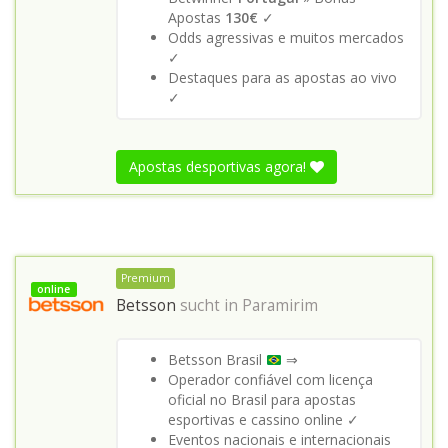
Apostas
130€
✓
Odds agressivas e muitos mercados
✓
Destaques para as apostas ao vivo
✓
Apostas desportivas agora!
Premium
online
Betsson
sucht in
Paramirim
Betsson Brasil
⇒
Operador confiável com licença
oficial no Brasil para apostas
esportivas e cassino online ✓
Eventos nacionais e internacionais