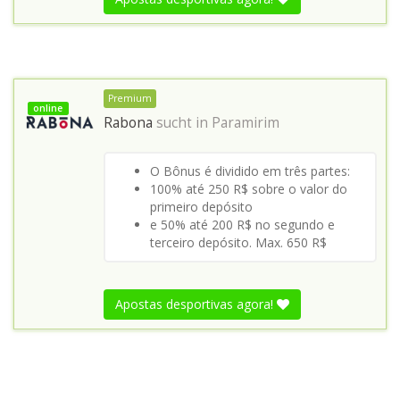
Premium
online
Rabona
sucht in
Paramirim
O Bônus é dividido em três partes:
100% até 250 R$ sobre o valor do
primeiro depósito
e 50% até 200 R$ no segundo e
terceiro depósito. Max. 650 R$
Apostas desportivas agora!