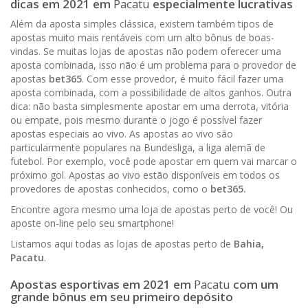
dicas em 202
1
em
Pacatu
especialmente lucrativas
Além da aposta simples clássica, existem também tipos de
apostas muito mais rentáveis com um alto bônus de boas-
vindas. Se muitas lojas de apostas não podem oferecer uma
aposta combinada, isso não é um problema para o provedor de
apostas
bet365
. Com esse provedor, é muito fácil fazer uma
aposta combinada, com a possibilidade de altos ganhos. Outra
dica: não basta simplesmente apostar em uma derrota, vitória
ou empate, pois mesmo durante o jogo é possível fazer
apostas especiais ao vivo. As apostas ao vivo são
particularmente populares na Bundesliga, a liga alemã de
futebol. Por exemplo, você pode apostar em quem vai marcar o
próximo gol. Apostas ao vivo estão disponíveis em todos os
provedores de apostas conhecidos, como o
bet365.
Encontre agora mesmo uma loja de apostas perto de você! Ou
aposte on-line pelo seu smartphone!
Listamos aqui todas as lojas de apostas perto de
Bahia,
Pacatu
.
Apostas esportivas em 202
1
em
Pacatu
com um
grande bônus em seu primeiro depósito