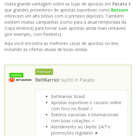
Outra grande vantagem sobre as lojas de apostas em
Pacatu
é
que grandes provedores de apostas esportivas como
Betsson
oferecem um alto bônus com o primeiro depósito. Também
existem muitas campanhas (como para a atual temporada da
Copa América) para tornar suas apostas ainda mais rentáveis
(por exemplo, com freebets).
Aqui você encontra as melhores casas de apostas on-line,
incluindo as ofertas atuais de boas-vindas:
Premium
online
BetWarrior
sucht in
Pacatu
BetWarrior Brasil
Apostas esportivas e cassino online
com foco no Brasil ✓
Eventos nacionais e internacionais
com boas cotações ✓
Atendimento ao cliente 24/7 e
promoções regulares ★