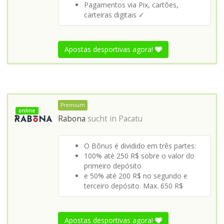
Pagamentos via Pix, cartões,
carteiras digitais ✓
Apostas desportivas agora!
Premium
online
Rabona
sucht in
Pacatu
O Bônus é dividido em três partes:
100% até 250 R$ sobre o valor do
primeiro depósito
e 50% até 200 R$ no segundo e
terceiro depósito. Max. 650 R$
Apostas desportivas agora!