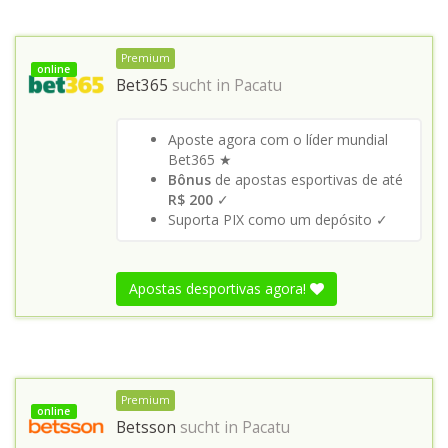
Premium
online
Bet365
sucht in
Pacatu
Aposte agora com o líder mundial
Bet365 ★
Bônus
de apostas esportivas de até
R$ 200
✓
Suporta PIX como um depósito ✓
Apostas desportivas agora!
Premium
online
Betsson
sucht in
Pacatu