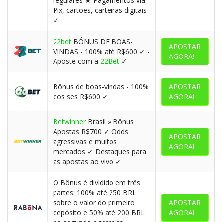
regulares ★ Pagamentos via
Pix, cartões, carteiras digitais
✓
22bet
BÓNUS DE BOAS-
APOSTAR
VINDAS - 100% até R$600 ✓ -
AGORA!
Aposte com a
22Bet
✓
Bônus de boas-vindas - 100%
APOSTAR
dos ses R$600 ✓
AGORA!
Betwinner
Brasil » Bônus
Apostas R$700 ✓ Odds
APOSTAR
agressivas e muitos
AGORA!
mercados ✓ Destaques para
as apostas ao vivo ✓
O Bônus é dividido em três
partes: 100% até 250 BRL
sobre o valor do primeiro
APOSTAR
depósito e 50% até 200 BRL
AGORA!