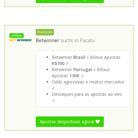
Premium
online
Betwinner
sucht in
Pacatu
Betwinner
Brasil
» Bônus Apostas
R$700
✓
Betwinner
Portugal
» Bônus
Apostas
130€
✓
Odds agressivas e muitos mercados
✓
Destaques para as apostas ao vivo
✓
Apostas desportivas agora!