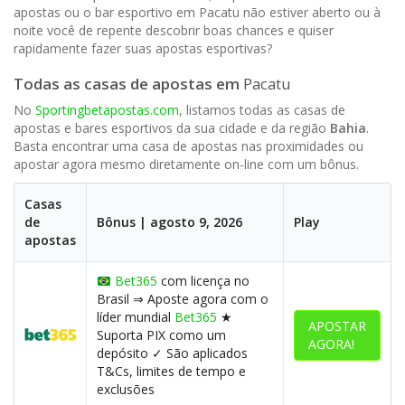
apostas ou o bar esportivo em Pacatu não estiver aberto ou à
noite você de repente descobrir boas chances e quiser
rapidamente fazer suas apostas esportivas?
Todas as casas de apostas em
Pacatu
No
Sportingbetapostas.com
, listamos todas as casas de
apostas e bares esportivos da sua cidade e da região
Bahia
.
Basta encontrar uma casa de apostas nas proximidades ou
apostar agora mesmo diretamente on-line com um bônus.
Casas
de
Bônus | agosto 9, 2026
Play
apostas
Bet365
com licença no
Brasil ⇒ Aposte agora com o
líder mundial
Bet365
★
APOSTAR
Suporta PIX como um
AGORA!
depósito ✓ São aplicados
T&Cs, limites de tempo e
exclusões