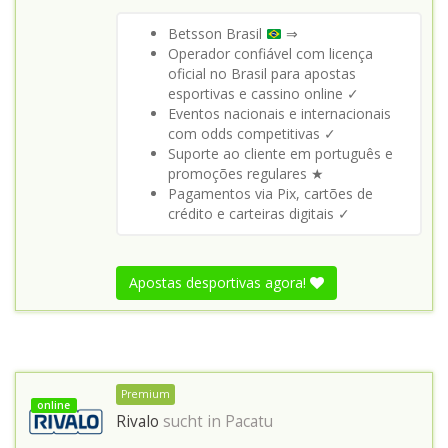
Betsson Brasil
⇒
Operador confiável com licença
oficial no Brasil para apostas
esportivas e cassino online ✓
Eventos nacionais e internacionais
com odds competitivas ✓
Suporte ao cliente em português e
promoções regulares ★
Pagamentos via Pix, cartões de
crédito e carteiras digitais ✓
Apostas desportivas agora!
Premium
online
Rivalo
sucht in
Pacatu