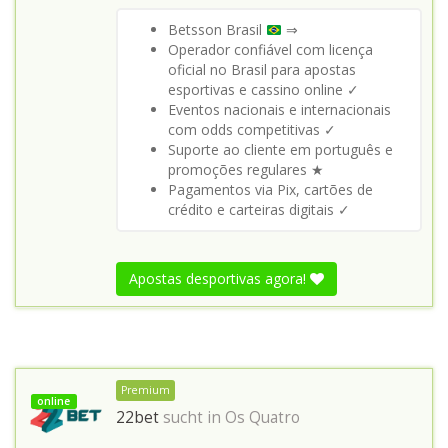
Betsson Brasil
⇒
Operador confiável com licença
oficial no Brasil para apostas
esportivas e cassino online ✓
Eventos nacionais e internacionais
com odds competitivas ✓
Suporte ao cliente em português e
promoções regulares ★
Pagamentos via Pix, cartões de
crédito e carteiras digitais ✓
Apostas desportivas agora!
Premium
online
22bet
sucht in
Os Quatro