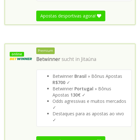
Apostas desportivas agora!
Premium
online
Betwinner
sucht in
Jitaúna
Betwinner
Brasil
» Bônus Apostas
R$700
✓
Betwinner
Portugal
» Bônus
Apostas
130€
✓
Odds agressivas e muitos mercados
✓
Destaques para as apostas ao vivo
✓