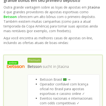
grande bônus em seu primeiro depósito
Outra grande vantagem sobre as lojas de apostas em
Jitaúna
é que grandes provedores de apostas esportivas como
Betsson
oferecem um alto bônus com o primeiro depósito.
Também existem muitas campanhas (como para a atual
temporada da Copa América) para tornar suas apostas ainda
mais rentáveis (por exemplo, com freebets).
Aqui você encontra as melhores casas de apostas on-line,
incluindo as ofertas atuais de boas-vindas:
Premium
online
Betsson
sucht in
Jitaúna
Betsson Brasil
⇒
Operador confiável com licença
oficial no Brasil para apostas
esportivas e cassino online ✓
Eventos nacionais e internacionais
com odds competitivas ✓