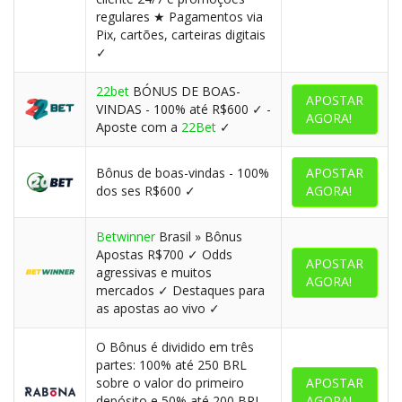
regulares ★ Pagamentos via
Pix, cartões, carteiras digitais
✓
22bet
BÓNUS DE BOAS-
APOSTAR
VINDAS - 100% até R$600 ✓ -
AGORA!
Aposte com a
22Bet
✓
Bônus de boas-vindas - 100%
APOSTAR
dos ses R$600 ✓
AGORA!
Betwinner
Brasil » Bônus
Apostas R$700 ✓ Odds
APOSTAR
agressivas e muitos
AGORA!
mercados ✓ Destaques para
as apostas ao vivo ✓
O Bônus é dividido em três
partes: 100% até 250 BRL
sobre o valor do primeiro
APOSTAR
depósito e 50% até 200 BRL
AGORA!