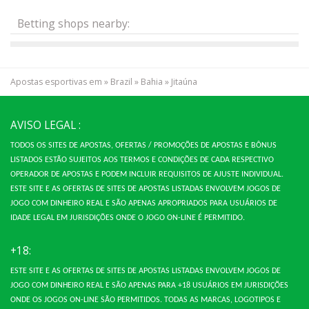
Betting shops nearby:
Apostas esportivas em
»
Brazil
»
Bahia
»
Jitaúna
AVISO LEGAL :
TODOS OS SITES DE APOSTAS, OFERTAS / PROMOÇÕES DE APOSTAS E BÔNUS
LISTADOS ESTÃO SUJEITOS AOS TERMOS E CONDIÇÕES DE CADA RESPECTIVO
OPERADOR DE APOSTAS E PODEM INCLUIR REQUISITOS DE AJUSTE INDIVIDUAL.
ESTE SITE E AS OFERTAS DE SITES DE APOSTAS LISTADAS ENVOLVEM JOGOS DE
JOGO COM DINHEIRO REAL E SÃO APENAS APROPRIADOS PARA USUÁRIOS DE
IDADE LEGAL EM JURISDIÇÕES ONDE O JOGO ON-LINE É PERMITIDO.
+18:
ESTE SITE E AS OFERTAS DE SITES DE APOSTAS LISTADAS ENVOLVEM JOGOS DE
JOGO COM DINHEIRO REAL E SÃO APENAS PARA +18 USUÁRIOS EM JURISDIÇÕES
ONDE OS JOGOS ON-LINE SÃO PERMITIDOS.
TODAS AS MARCAS, LOGOTIPOS E