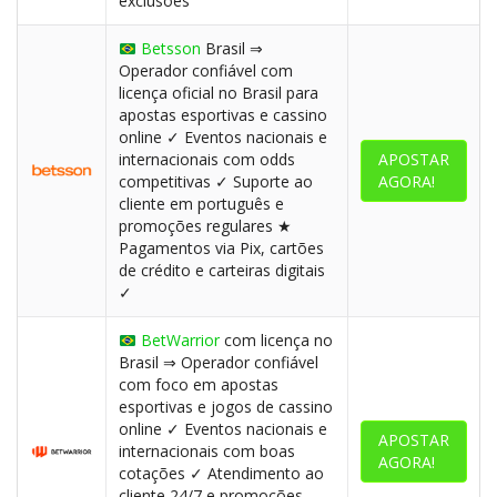
exclusões
Betsson
Brasil ⇒
Operador confiável com
licença oficial no Brasil para
apostas esportivas e cassino
online ✓ Eventos nacionais e
internacionais com odds
APOSTAR
competitivas ✓ Suporte ao
AGORA!
cliente em português e
promoções regulares ★
Pagamentos via Pix, cartões
de crédito e carteiras digitais
✓
BetWarrior
com licença no
Brasil ⇒ Operador confiável
com foco em apostas
esportivas e jogos de cassino
online ✓ Eventos nacionais e
APOSTAR
internacionais com boas
AGORA!
cotações ✓ Atendimento ao
cliente 24/7 e promoções