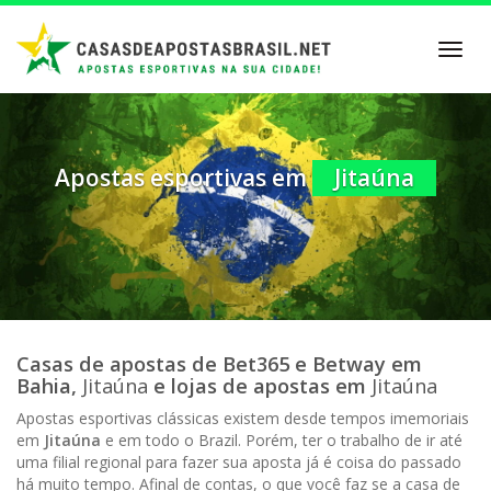
Skip
to
Toggl
main
navig
content
Apostas esportivas em
Jitaúna
Casas de apostas de Bet365 e Betway em
Bahia,
Jitaúna
e lojas de apostas em
Jitaúna
Apostas esportivas clássicas existem desde tempos imemoriais
em
Jitaúna
e em todo o Brazil. Porém, ter o trabalho de ir até
uma filial regional para fazer sua aposta já é coisa do passado
há muito tempo. Afinal de contas, o que você faz se a casa de