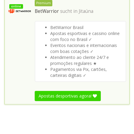
Premium
online
BetWarrior
sucht in
Jitaúna
BetWarrior Brasil
Apostas esportivas e cassino online
com foco no Brasil ✓
Eventos nacionais e internacionais
com boas cotações ✓
Atendimento ao cliente 24/7 e
promoções regulares ★
Pagamentos via Pix, cartões,
carteiras digitais ✓
Apostas desportivas agora!