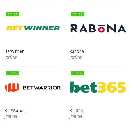
online
online
Betwinner
Rabona
Jitaúna
Jitaúna
online
online
BetWarrior
Bet365
Jitaúna
Jitaúna