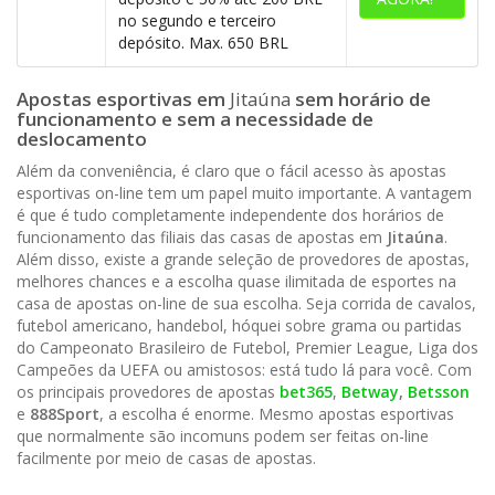
no segundo e terceiro
depósito. Max. 650 BRL
Apostas esportivas em
Jitaúna
sem horário de
funcionamento e sem a necessidade de
deslocamento
Além da conveniência, é claro que o fácil acesso às apostas
esportivas on-line tem um papel muito importante. A vantagem
é que é tudo completamente independente dos horários de
funcionamento das filiais das casas de apostas em
Jitaúna
.
Além disso, existe a grande seleção de provedores de apostas,
melhores chances e a escolha quase ilimitada de esportes na
casa de apostas on-line de sua escolha. Seja corrida de cavalos,
futebol americano, handebol, hóquei sobre grama ou partidas
do Campeonato Brasileiro de Futebol, Premier League, Liga dos
Campeões da UEFA ou amistosos: está tudo lá para você. Com
os principais provedores de apostas
bet365
,
Betway
,
Betsson
e
888Sport
, a escolha é enorme. Mesmo apostas esportivas
que normalmente são incomuns podem ser feitas on-line
facilmente por meio de casas de apostas.