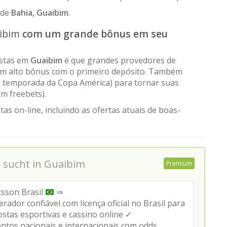
 de
Bahia,
Guaibim
.
ibim
com um grande bônus em seu
ostas em
Guaibim
é que grandes provedores de
m alto bônus com o primeiro depósito. Também
 temporada da Copa América) para tornar suas
m freebets).
as on-line, incluindo as ofertas atuais de boas-
n
sucht in
Guaibim
Premium
tsson Brasil
⇒
rador confiável com licença oficial no Brasil para
stas esportivas e cassino online ✓
ntos nacionais e internacionais com odds