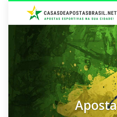
Skip
to
main
content
Aposta