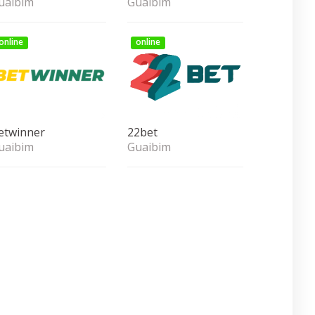
uaibim
Guaibim
online
online
etwinner
22bet
uaibim
Guaibim