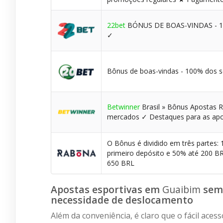
22bet
BÓNUS DE BOAS-VINDAS - 10
✓
Bônus de boas-vindas - 100% dos 
Betwinner
Brasil » Bônus Apostas 
mercados ✓ Destaques para as apo
O Bônus é dividido em três partes:
primeiro depósito e 50% até 200 BR
650 BRL
Apostas esportivas em
Guaibim
sem
necessidade de deslocamento
Além da conveniência, é claro que o fácil ace