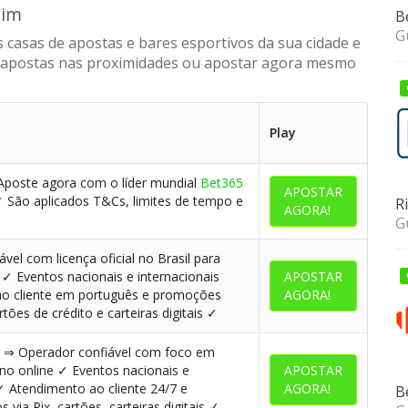
bim
B
G
as casas de apostas e bares esportivos da sua cidade e
e apostas nas proximidades ou apostar agora mesmo
Play
Aposte agora com o líder mundial
Bet365
APOSTAR
São aplicados T&Cs, limites de tempo e
R
AGORA!
G
vel com licença oficial no Brasil para
 ✓ Eventos nacionais e internacionais
APOSTAR
ao cliente em português e promoções
AGORA!
ões de crédito e carteiras digitais ✓
l ⇒ Operador confiável com foco em
ino online ✓ Eventos nacionais e
APOSTAR
✓ Atendimento ao cliente 24/7 e
AGORA!
B
ia Pix, cartões, carteiras digitais ✓