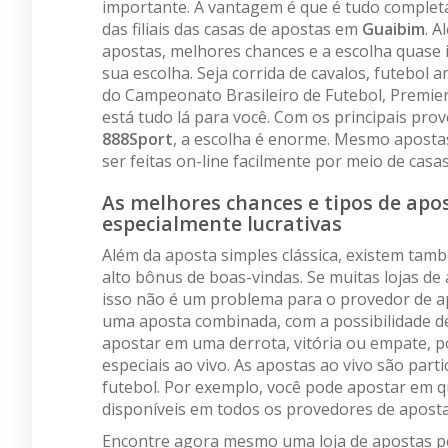
importante. A vantagem é que é tudo comple
das filiais das casas de apostas em
Guaibim
. A
apostas, melhores chances e a escolha quase i
sua escolha. Seja corrida de cavalos, futebol
do Campeonato Brasileiro de Futebol, Premie
está tudo lá para você. Com os principais pr
888Sport
, a escolha é enorme. Mesmo apost
ser feitas on-line facilmente por meio de casa
As melhores chances e tipos de apo
especialmente lucrativas
Além da aposta simples clássica, existem tam
alto bônus de boas-vindas. Se muitas lojas 
isso não é um problema para o provedor de 
uma aposta combinada, com a possibilidade de
apostar em uma derrota, vitória ou empate, p
especiais ao vivo. As apostas ao vivo são par
futebol. Por exemplo, você pode apostar em q
disponíveis em todos os provedores de apost
Encontre agora mesmo uma loja de apostas pe