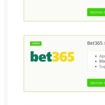
Apostas d
Bet365
online
Apo
Bô
Su
Apostas d