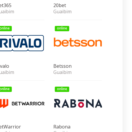
et365
20bet
uaibim
Guaibim
online
online
ivalo
Betsson
uaibim
Guaibim
online
online
etWarrior
Rabona