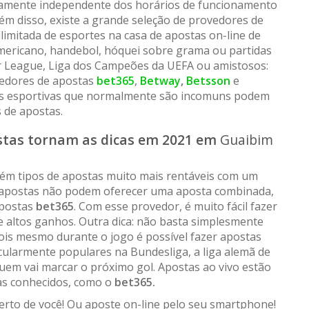
tamente independente dos horários de funcionamento
lém disso, existe a grande seleção de provedores de
limitada de esportes na casa de apostas on-line de
 americano, handebol, hóquei sobre grama ou partidas
r League, Liga dos Campeões da UEFA ou amistosos:
ovedores de apostas
bet365
,
Betway
,
Betsson
e
as esportivas que normalmente são incomuns podem
s de apostas.
stas tornam as dicas em 202
1
em
Guaibim
bém tipos de apostas muito mais rentáveis com um
de apostas não podem oferecer uma aposta combinada,
apostas
bet365
. Com esse provedor, é muito fácil fazer
 altos ganhos. Outra dica: não basta simplesmente
ois mesmo durante o jogo é possível fazer apostas
ticularmente populares na Bundesliga, a liga alemã de
uem vai marcar o próximo gol. Apostas ao vivo estão
as conhecidos, como o
bet365.
rto de você! Ou aposte on-line pelo seu smartphone!