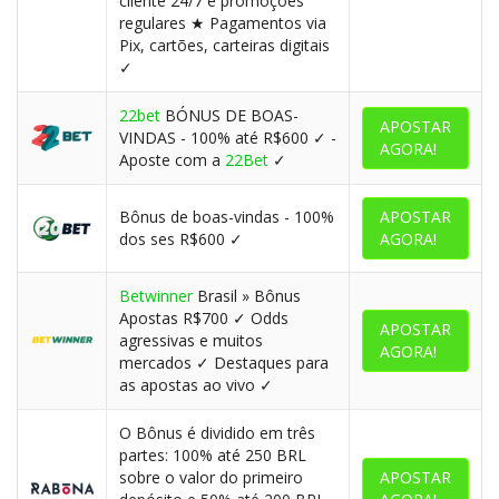
cliente 24/7 e promoções
regulares ★ Pagamentos via
Pix, cartões, carteiras digitais
✓
22bet
BÓNUS DE BOAS-
APOSTAR
VINDAS - 100% até R$600 ✓ -
AGORA!
Aposte com a
22Bet
✓
Bônus de boas-vindas - 100%
APOSTAR
dos ses R$600 ✓
AGORA!
Betwinner
Brasil » Bônus
Apostas R$700 ✓ Odds
APOSTAR
agressivas e muitos
AGORA!
mercados ✓ Destaques para
as apostas ao vivo ✓
O Bônus é dividido em três
partes: 100% até 250 BRL
sobre o valor do primeiro
APOSTAR