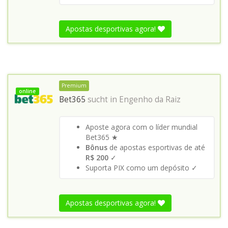
Apostas desportivas agora!
Premium
online
Bet365
sucht in
Engenho da Raiz
Aposte agora com o líder mundial
Bet365 ★
Bônus
de apostas esportivas de até
R$ 200
✓
Suporta PIX como um depósito ✓
Apostas desportivas agora!