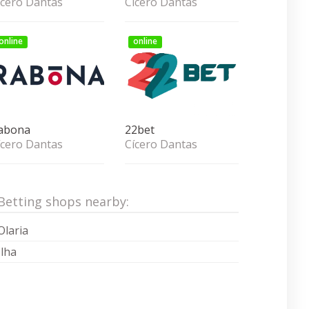
ícero Dantas
Cícero Dantas
online
online
abona
22bet
ícero Dantas
Cícero Dantas
Betting shops nearby:
Olaria
Ilha