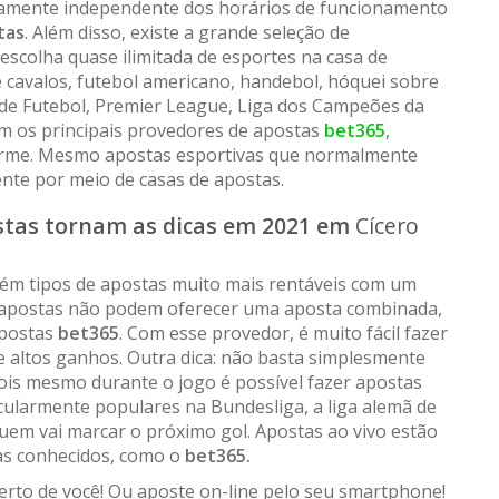
tamente independente dos horários de funcionamento
tas
. Além disso, existe a grande seleção de
escolha quase ilimitada de esportes na casa de
de cavalos, futebol americano, handebol, hóquei sobre
de Futebol, Premier League, Liga dos Campeões da
om os principais provedores de apostas
bet365
,
norme. Mesmo apostas esportivas que normalmente
ente por meio de casas de apostas.
stas tornam as dicas em 202
1
em
Cícero
bém tipos de apostas muito mais rentáveis com um
de apostas não podem oferecer uma aposta combinada,
apostas
bet365
. Com esse provedor, é muito fácil fazer
 altos ganhos. Outra dica: não basta simplesmente
ois mesmo durante o jogo é possível fazer apostas
ticularmente populares na Bundesliga, a liga alemã de
uem vai marcar o próximo gol. Apostas ao vivo estão
as conhecidos, como o
bet365.
rto de você! Ou aposte on-line pelo seu smartphone!