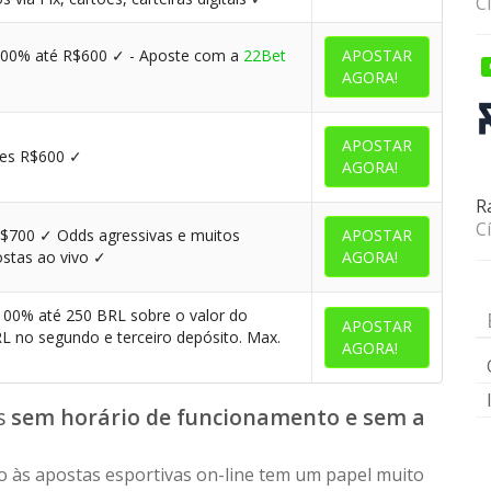
C
0% até R$600 ✓ - Aposte com a
22Bet
APOSTAR
AGORA!
APOSTAR
ses R$600 ✓
AGORA!
R
C
R$700 ✓ Odds agressivas e muitos
APOSTAR
stas ao vivo ✓
AGORA!
 100% até 250 BRL sobre o valor do
APOSTAR
L no segundo e terceiro depósito. Max.
AGORA!
s
sem horário de funcionamento e sem a
sso às apostas esportivas on-line tem um papel muito