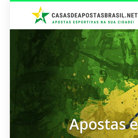
Skip
to
main
content
Apostas 