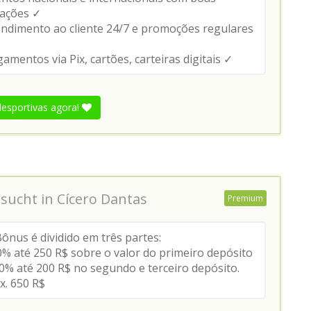
tações ✓
ndimento ao cliente 24/7 e promoções regulares
amentos via Pix, cartões, carteiras digitais ✓
esportivas agora!
sucht in
Cícero Dantas
Premium
ônus é dividido em três partes:
% até 250 R$ sobre o valor do primeiro depósito
0% até 200 R$ no segundo e terceiro depósito.
x. 650 R$