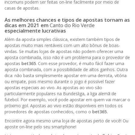
incomuns podem ser feitas on-line facilmente por meio de
casas de apostas.
As melhores chances e tipos de apostas tornam as
dicas em 202
1
em
Canto do Rio Verde
especialmente lucrativas
Além da aposta simples clássica, existem também tipos de
apostas muito mais rentáveis com um alto bônus de boas-
vindas. Se muitas lojas de apostas não podem oferecer uma
aposta combinada, isso não é um problema para o provedor de
apostas
bet365
. Com esse provedor, é muito fácil fazer uma
aposta combinada, com a possibilidade de altos ganhos. Outra
dica: não basta simplesmente apostar em uma derrota, vitória
ou empate, pois mesmo durante o jogo é possível fazer
apostas especiais ao vivo. As apostas ao vivo são
particularmente populares na Bundesliga, a liga alemã de
futebol. Por exemplo, você pode apostar em quem vai marcar o
próximo gol. Apostas ao vivo estão disponíveis em todos os
provedores de apostas conhecidos, como o
bet365.
Encontre agora mesmo uma loja de apostas perto de você! Ou
aposte on-line pelo seu smartphone!