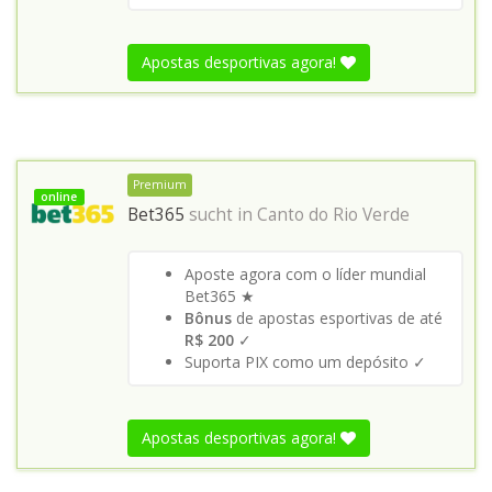
Apostas desportivas agora!
Premium
online
Bet365
sucht in
Canto do Rio Verde
Aposte agora com o líder mundial
Bet365 ★
Bônus
de apostas esportivas de até
R$ 200
✓
Suporta PIX como um depósito ✓
Apostas desportivas agora!