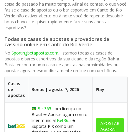
coisa do passado há muito tempo. Afinal de contas, o que você
faz se a casa de apostas ou o bar esportivo em Canto do Rio
Verde não estiver aberto ou à noite você de repente descobrir
boas chances e quiser rapidamente fazer suas apostas
esportivas?
Todas as casas de apostas
e provedores de
cassino online
em
Canto do Rio Verde
No
Sportingbetapostas.com
, listamos todas as casas de
apostas e bares esportivos da sua cidade e da região
Bahia
.
Basta encontrar uma casa de apostas nas proximidades ou
apostar agora mesmo diretamente on-line com um bônus.
Casas
de
Bônus | agosto 7, 2026
Play
apostas
Bet365
com licença no
Brasil ⇒ Aposte agora com o
líder mundial
Bet365
★
APOSTAR
Suporta PIX como um
AGORA!