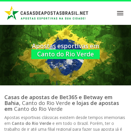
Skip
to
Toggl
main
navig
content
Apostas esportivas em
Canto do Rio Verde
Casas de apostas de Bet365 e Betway em
Bahia,
Canto do Rio Verde
e lojas de apostas
em
Canto do Rio Verde
Apostas esportivas clássicas existem desde tempos imemoriais
em
Canto do Rio Verde
e em todo o Brazil. Porém, ter o
trabalho de ir até uma filial regional para fazer sua aposta já é