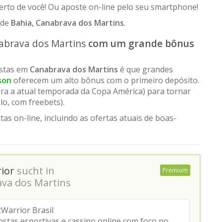
rto de você! Ou aposte on-line pelo seu smartphone!
 de
Bahia,
Canabrava dos Martins
.
abrava dos Martins
com um grande bônus
ostas em
Canabrava dos Martins
é que grandes
son
oferecem um alto bônus com o primeiro depósito.
 a atual temporada da Copa América) para tornar
o, com freebets).
as on-line, incluindo as ofertas atuais de boas-
ior
sucht in
Premium
va dos Martins
Warrior Brasil
stas esportivas e cassino online com foco no