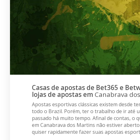
Casas de apostas de Bet365 e Be
lojas de apostas em
Canabrava dos
Apostas esportivas clássicas existem desde 
todo o Brazil. Porém, ter o trabalho de ir até u
passado há muito tempo. Afinal de contas, o q
em Canabrava dos Martins não estiver aberto 
quiser rapidamente fazer suas apostas esport