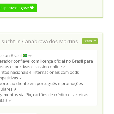
esportivas agora!
n
sucht in
Canabrava dos Martins
Premium
tsson Brasil
⇒
rador confiável com licença oficial no Brasil para
stas esportivas e cassino online ✓
ntos nacionais e internacionais com odds
petitivas ✓
porte ao cliente em português e promoções
gulares ★
amentos via Pix, cartões de crédito e carteiras
itais ✓