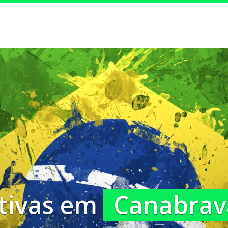
tivas em
Canabrav