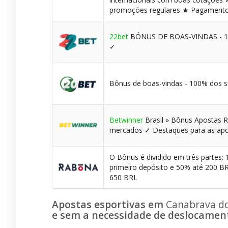
promoções regulares ★ Pagamentos v
22bet
BÓNUS DE BOAS-VINDAS - 10
✓
Bônus de boas-vindas - 100% dos 
Betwinner
Brasil » Bônus Apostas 
mercados ✓ Destaques para as apo
O Bônus é dividido em três partes:
primeiro depósito e 50% até 200 BR
650 BRL
Apostas esportivas em
Canabrava d
e sem a necessidade de deslocamen