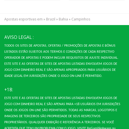
Apostas esportivas em
»
Brazil
»
Bahia
»
Campinhos
AVISO LEGAL :
TODOS OS SITES DE APOSTAS, OFERTAS / PROMOÇÕES DE APOSTAS E BÔNUS
LISTADOS ESTÃO SUJEITOS AOS TERMOS E CONDIÇÕES DE CADA RESPECTIVO
OPERADOR DE APOSTAS E PODEM INCLUIR REQUISITOS DE AJUSTE INDIVIDUAL.
ESTE SITE E AS OFERTAS DE SITES DE APOSTAS LISTADAS ENVOLVEM JOGOS DE
JOGO COM DINHEIRO REAL E SÃO APENAS APROPRIADOS PARA USUÁRIOS DE
IDADE LEGAL EM JURISDIÇÕES ONDE O JOGO ON-LINE É PERMITIDO.
+18:
ESTE SITE E AS OFERTAS DE SITES DE APOSTAS LISTADAS ENVOLVEM JOGOS DE
JOGO COM DINHEIRO REAL E SÃO APENAS PARA +18 USUÁRIOS EM JURISDIÇÕES
ONDE OS JOGOS ON-LINE SÃO PERMITIDOS.
TODAS AS MARCAS, LOGOTIPOS E
IMAGENS DE TERCEIROS SÃO PROPRIEDADE DE SEUS RESPECTIVOS
PROPRIETÁRIOS.
QUALQUER EXIBIÇÃO E REFERÊNCIA A TERCEIROS.
SE VOCÊ
ACREDITA QUE TEM UM PROBLEMA COM O JOGO, VISITE BeGambleAware ou