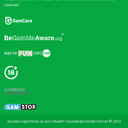
GAMCARE.
Apostas esportivas na sua cidade!! Casasdeapostasbrasil.net © 2023