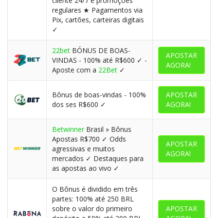
cliente 24/7 e promoções
regulares ★ Pagamentos via
Pix, cartões, carteiras digitais
✓
22bet
BÓNUS DE BOAS-
APOSTAR
VINDAS - 100% até R$600 ✓ -
AGORA!
Aposte com a
22Bet
✓
Bônus de boas-vindas - 100%
APOSTAR
dos ses R$600 ✓
AGORA!
Betwinner
Brasil » Bônus
Apostas R$700 ✓ Odds
APOSTAR
agressivas e muitos
AGORA!
mercados ✓ Destaques para
as apostas ao vivo ✓
O Bônus é dividido em três
partes: 100% até 250 BRL
sobre o valor do primeiro
APOSTAR