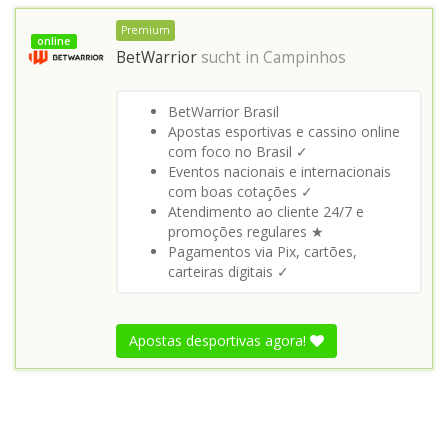
Premium
online
BetWarrior
sucht in
Campinhos
BetWarrior Brasil
Apostas esportivas e cassino online
com foco no Brasil ✓
Eventos nacionais e internacionais
com boas cotações ✓
Atendimento ao cliente 24/7 e
promoções regulares ★
Pagamentos via Pix, cartões,
carteiras digitais ✓
Apostas desportivas agora!