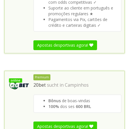
com odds competitivas ✓
Suporte ao cliente em português e
promoções regulares ★
Pagamentos via Pix, cartões de
crédito e carteiras digitais ✓
Apostas desportivas agora!
Premium
online
20bet
sucht in
Campinhos
Bônus
de boas-vindas
100%
dos ses
600 BRL
Apostas desportivas agora!