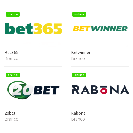
online
online
Bet365
Betwinner
Branco
Branco
online
online
20bet
Rabona
Branco
Branco