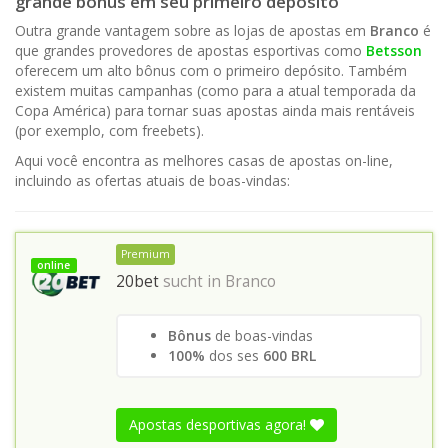
grande bônus em seu primeiro depósito
Outra grande vantagem sobre as lojas de apostas em
Branco
é
que grandes provedores de apostas esportivas como
Betsson
oferecem um alto bônus com o primeiro depósito. Também
existem muitas campanhas (como para a atual temporada da
Copa América) para tornar suas apostas ainda mais rentáveis
(por exemplo, com freebets).
Aqui você encontra as melhores casas de apostas on-line,
incluindo as ofertas atuais de boas-vindas:
Premium
online
20bet
sucht in
Branco
Bônus
de boas-vindas
100%
dos ses
600 BRL
Apostas desportivas agora!