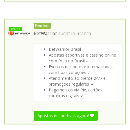
Premium
online
BetWarrior
sucht in
Branco
BetWarrior Brasil
Apostas esportivas e cassino online
com foco no Brasil ✓
Eventos nacionais e internacionais
com boas cotações ✓
Atendimento ao cliente 24/7 e
promoções regulares ★
Pagamentos via Pix, cartões,
carteiras digitais ✓
Apostas desportivas agora!