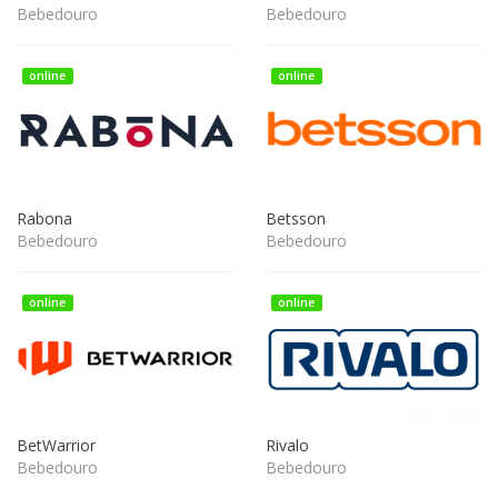
Bebedouro
Bebedouro
online
online
Rabona
Betsson
Bebedouro
Bebedouro
online
online
BetWarrior
Rivalo
Bebedouro
Bebedouro