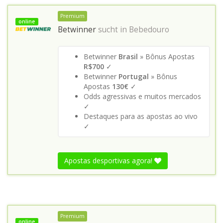
Premium
online
Betwinner
sucht in
Bebedouro
Betwinner
Brasil
» Bônus Apostas
R$700
✓
Betwinner
Portugal
» Bônus
Apostas
130€
✓
Odds agressivas e muitos mercados
✓
Destaques para as apostas ao vivo
✓
Apostas desportivas agora!
Premium
online