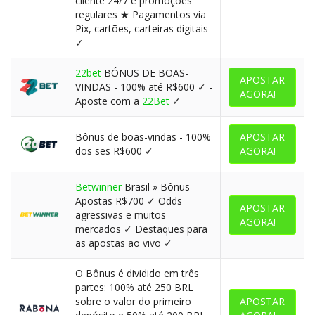
cliente 24/7 e promoções
regulares ★ Pagamentos via
Pix, cartões, carteiras digitais
✓
22bet
BÓNUS DE BOAS-
APOSTAR
VINDAS - 100% até R$600 ✓ -
AGORA!
Aposte com a
22Bet
✓
Bônus de boas-vindas - 100%
APOSTAR
dos ses R$600 ✓
AGORA!
Betwinner
Brasil » Bônus
Apostas R$700 ✓ Odds
APOSTAR
agressivas e muitos
AGORA!
mercados ✓ Destaques para
as apostas ao vivo ✓
O Bônus é dividido em três
partes: 100% até 250 BRL
sobre o valor do primeiro
APOSTAR