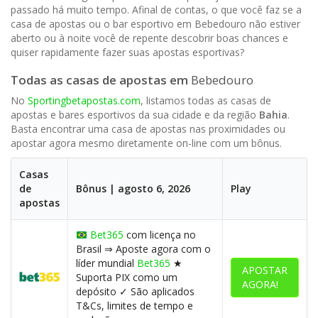
passado há muito tempo. Afinal de contas, o que você faz se a
casa de apostas ou o bar esportivo em Bebedouro não estiver
aberto ou à noite você de repente descobrir boas chances e
quiser rapidamente fazer suas apostas esportivas?
Todas as casas de apostas em
Bebedouro
No
Sportingbetapostas.com
, listamos todas as casas de
apostas e bares esportivos da sua cidade e da região
Bahia
.
Basta encontrar uma casa de apostas nas proximidades ou
apostar agora mesmo diretamente on-line com um bônus.
Casas
de
Bônus | agosto 6, 2026
Play
apostas
Bet365
com licença no
Brasil ⇒ Aposte agora com o
líder mundial
Bet365
★
APOSTAR
Suporta PIX como um
AGORA!
depósito ✓ São aplicados
T&Cs, limites de tempo e