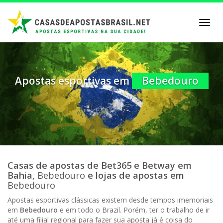
Skip
to
Toggl
main
navig
content
Apostas esportivas em
Bebedouro
Casas de apostas de Bet365 e Betway em
Bahia,
Bebedouro
e lojas de apostas em
Bebedouro
Apostas esportivas clássicas existem desde tempos imemoriais
em
Bebedouro
e em todo o Brazil. Porém, ter o trabalho de ir
até uma filial regional para fazer sua aposta já é coisa do