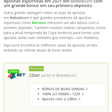
Apostas esportivas em 202
1
em
Bebedouro
com
um grande bônus em seu primeiro depósito
Outra grande vantagem sobre as lojas de apostas
em
Bebedouro
é que grandes provedores de apostas
esportivas como
Betsson
oferecem um alto bônus com o
primeiro depósito. Também existem muitas campanhas (como
para a atual temporada da Copa América) para tornar suas
apostas ainda mais rentáveis (por exemplo, com freebets).
Aqui você encontra as melhores casas de apostas on-line,
incluindo as ofertas atuais de boas-vindas:
Premium
online
22bet
sucht in
Bebedouro
BÓNUS DE BOAS-VINDAS ✓
100%
até
R$600 / 122€ ✓
Aposte com a 22Bet ✓