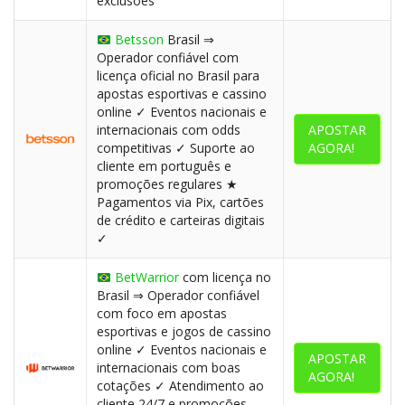
exclusões
Betsson
Brasil ⇒
Operador confiável com
licença oficial no Brasil para
apostas esportivas e cassino
online ✓ Eventos nacionais e
internacionais com odds
APOSTAR
competitivas ✓ Suporte ao
AGORA!
cliente em português e
promoções regulares ★
Pagamentos via Pix, cartões
de crédito e carteiras digitais
✓
BetWarrior
com licença no
Brasil ⇒ Operador confiável
com foco em apostas
esportivas e jogos de cassino
online ✓ Eventos nacionais e
APOSTAR
internacionais com boas
AGORA!
cotações ✓ Atendimento ao
cliente 24/7 e promoções