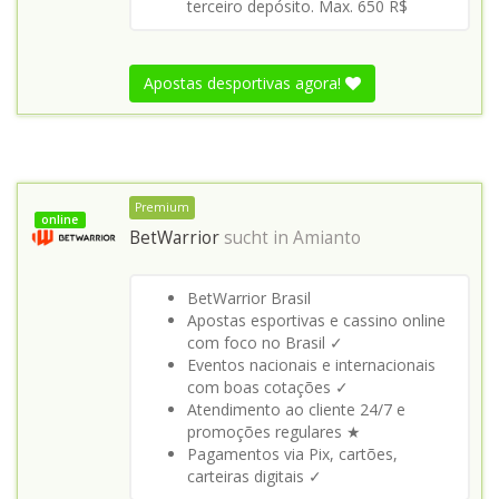
terceiro depósito. Max. 650 R$
Apostas desportivas agora!
Premium
online
BetWarrior
sucht in
Amianto
BetWarrior Brasil
Apostas esportivas e cassino online
com foco no Brasil ✓
Eventos nacionais e internacionais
com boas cotações ✓
Atendimento ao cliente 24/7 e
promoções regulares ★
Pagamentos via Pix, cartões,
carteiras digitais ✓