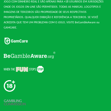
JOGO COM DINHEIRO REAL E SÃO APENAS PARA +18 USUÁRIOS EM JURISDIÇÕES
ONDE OS JOGOS ON-LINE SÃO PERMITIDOS.
TODAS AS MARCAS, LOGOTIPOS E
IMAGENS DE TERCEIROS SÃO PROPRIEDADE DE SEUS RESPECTIVOS
PROPRIETÁRIOS.
QUALQUER EXIBIÇÃO E REFERÊNCIA A TERCEIROS.
SE VOCÊ
ACREDITA QUE TEM UM PROBLEMA COM O JOGO, VISITE BeGambleAware ou
GAMCARE.