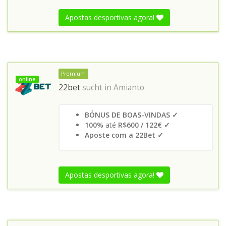
Apostas desportivas agora!
Premium
online
22bet
sucht in
Amianto
BÓNUS DE BOAS-VINDAS ✓
100%
até
R$600 / 122€ ✓
Aposte com a 22Bet ✓
Apostas desportivas agora!