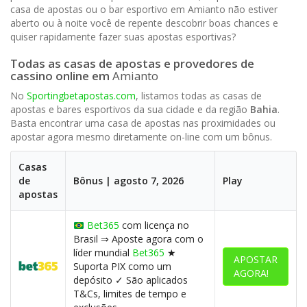
casa de apostas ou o bar esportivo em Amianto não estiver
aberto ou à noite você de repente descobrir boas chances e
quiser rapidamente fazer suas apostas esportivas?
Todas as casas de apostas
e provedores de
cassino online
em
Amianto
No
Sportingbetapostas.com
, listamos todas as casas de
apostas e bares esportivos da sua cidade e da região
Bahia
.
Basta encontrar uma casa de apostas nas proximidades ou
apostar agora mesmo diretamente on-line com um bônus.
Casas
de
Bônus | agosto 7, 2026
Play
apostas
Bet365
com licença no
Brasil ⇒ Aposte agora com o
líder mundial
Bet365
★
APOSTAR
Suporta PIX como um
AGORA!
depósito ✓ São aplicados
T&Cs, limites de tempo e