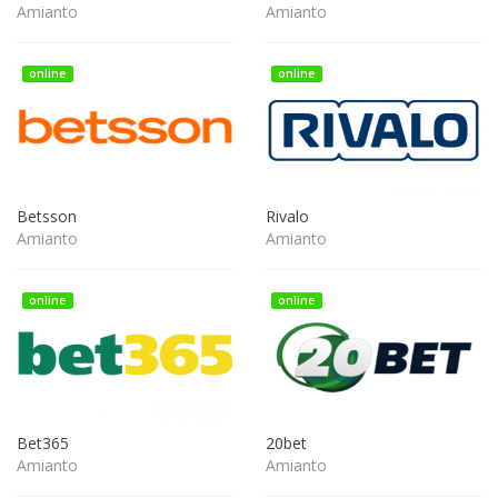
Amianto
Amianto
online
online
Betsson
Rivalo
Amianto
Amianto
online
online
Bet365
20bet
Amianto
Amianto