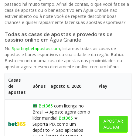
passado há muito tempo. Afinal de contas, o que você faz se a
casa de apostas ou o bar esportivo em Água Grande não
estiver aberto ou à noite você de repente descobrir boas
chances e quiser rapidamente fazer suas apostas esportivas?
Todas as casas de apostas
e provedores de
cassino online
em
Água Grande
No
Sportingbetapostas.com
, listamos todas as casas de
apostas e bares esportivos da sua cidade e da região
Bahia
.
Basta encontrar uma casa de apostas nas proximidades ou
apostar agora mesmo diretamente on-line com um bônus.
Casas
de
Bônus | agosto 6, 2026
Play
apostas
Bet365
com licença no
Brasil ⇒ Aposte agora com o
líder mundial
Bet365
★
APOSTAR
Suporta PIX como um
AGORA!
depósito ✓ São aplicados