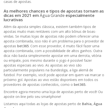
casas de apostas.
As melhores chances e tipos de apostas tornam as
dicas em 202
1
em
Água Grande
especialmente
lucrativas
Além da aposta simples clássica, existem também tipos de
apostas muito mais rentáveis com um alto bônus de boas-
vindas. Se muitas lojas de apostas não podem oferecer uma
aposta combinada, isso não é um problema para o provedor de
apostas
bet365
. Com esse provedor, é muito fácil fazer uma
aposta combinada, com a possibilidade de altos ganhos. Outra
dica: não basta simplesmente apostar em uma derrota, vitória
ou empate, pois mesmo durante o jogo é possível fazer
apostas especiais ao vivo. As apostas ao vivo são
particularmente populares na Bundesliga, a liga alemã de
futebol. Por exemplo, você pode apostar em quem vai marcar o
próximo gol. Apostas ao vivo estão disponíveis em todos os
provedores de apostas conhecidos, como o
bet365.
Encontre agora mesmo uma loja de apostas perto de você! Ou
aposte on-line pelo seu smartphone!
Listamos aqui todas as lojas de apostas perto de
Bahia,
Água