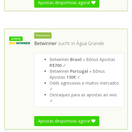
Apostas desportivas agora!
Premium
online
Betwinner
sucht in
Água Grande
Betwinner
Brasil
» Bônus Apostas
R$700
✓
Betwinner
Portugal
» Bônus
Apostas
130€
✓
Odds agressivas e muitos mercados
✓
Destaques para as apostas ao vivo
✓
Apostas desportivas agora!