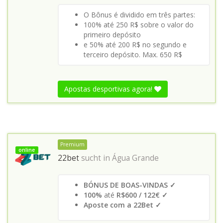
O Bônus é dividido em três partes:
100% até 250 R$ sobre o valor do
primeiro depósito
e 50% até 200 R$ no segundo e
terceiro depósito. Max. 650 R$
Apostas desportivas agora!
Premium
online
22bet
sucht in
Água Grande
BÓNUS DE BOAS-VINDAS ✓
100%
até
R$600 / 122€ ✓
Aposte com a 22Bet ✓