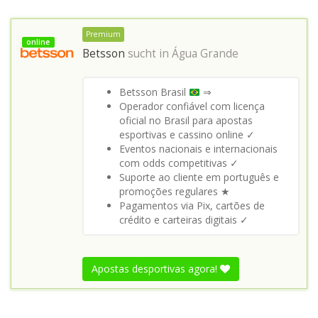
Premium
online
Betsson
sucht in
Água Grande
Betsson Brasil
⇒
Operador confiável com licença
oficial no Brasil para apostas
esportivas e cassino online ✓
Eventos nacionais e internacionais
com odds competitivas ✓
Suporte ao cliente em português e
promoções regulares ★
Pagamentos via Pix, cartões de
crédito e carteiras digitais ✓
Apostas desportivas agora!