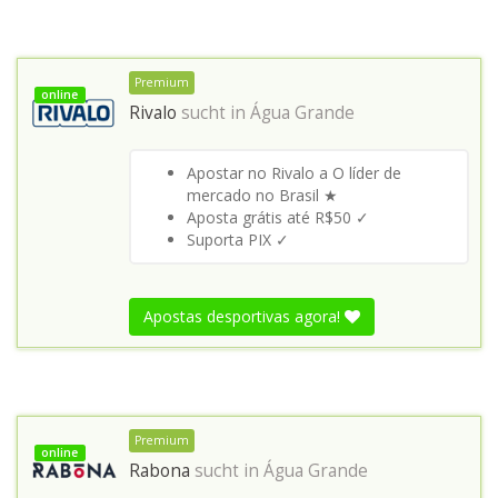
Premium
online
Rivalo
sucht in
Água Grande
Apostar no Rivalo a O líder de
mercado no Brasil ★
Aposta grátis até R$50 ✓
Suporta PIX ✓
Apostas desportivas agora!
Premium
online
Rabona
sucht in
Água Grande