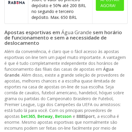
depósito e 50% até 200 BRL
AGORA!
no segundo e terceiro
depósito. Max. 650 BRL
Apostas esportivas em
Água Grande
sem horário
de funcionamento e sem a necessidade de
deslocamento
Além da conveniência, é claro que o fácil acesso às apostas
esportivas on-line tem um papel muito importante. A vantagem
é que é tudo completamente independente dos horários de
funcionamento das filiais das casas de apostas em
Água
Grande
. Além disso, existe a grande seleção de provedores de
apostas, melhores chances e a escolha quase ilimitada de
esportes na casa de apostas on-line de sua escolha. Seja
corrida de cavalos, futebol americano, handebol, hóquei sobre
grama ou partidas do Campeonato Brasileiro de Futebol,
Premier League, Liga dos Campeões da UEFA ou amistosos:
está tudo lá para você. Com os principais provedores de
apostas
bet365
,
Betway
,
Betsson
e
888Sport
, a escolha é
enorme. Mesmo apostas esportivas que normalmente são
incomuns podem ser feitas on-line facilmente por meio de