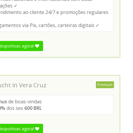
tações ✓
ndimento ao cliente 24/7 e promoções regulares
amentos via Pix, cartões, carteiras digitais ✓
esportivas agora!
ucht in
Vera Cruz
Premium
nus
de boas-vindas
0%
dos ses
600 BRL
esportivas agora!