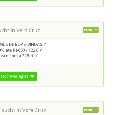
ucht in
Vera Cruz
Premium
NUS DE BOAS-VINDAS ✓
0%
até
R$600 / 122€ ✓
oste com a 22Bet ✓
esportivas agora!
n
sucht in
Vera Cruz
Premium