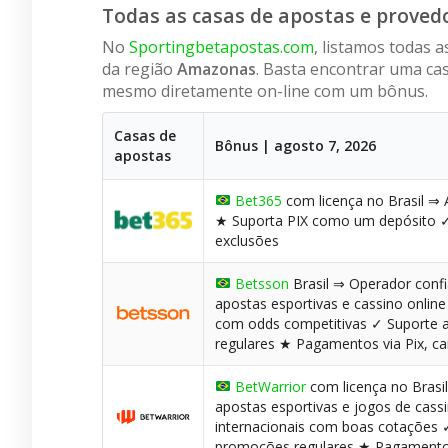
Todas as casas de apostas
e proved
No
Sportingbetapostas.com
, listamos todas 
da região
Amazonas
. Basta encontrar uma ca
mesmo diretamente on-line com um bônus.
Casas de
Bônus | agosto 7, 2026
apostas
Bet365
com licença no Brasil ⇒ 
★ Suporta PIX como um depósito ✓ 
exclusões
Betsson
Brasil ⇒ Operador confiá
apostas esportivas e cassino online
com odds competitivas ✓ Suporte 
regulares ★ Pagamentos via Pix, cart
BetWarrior
com licença no Brasi
apostas esportivas e jogos de cass
internacionais com boas cotações 
promoções regulares ★ Pagamentos v