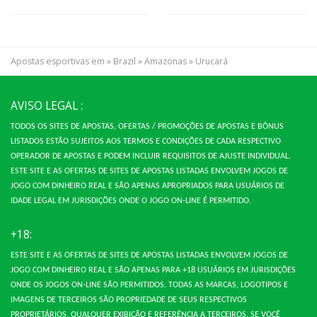
Apostas esportivas em
»
Brazil
»
Amazonas
»
Urucará
AVISO LEGAL :
TODOS OS SITES DE APOSTAS, OFERTAS / PROMOÇÕES DE APOSTAS E BÔNUS
LISTADOS ESTÃO SUJEITOS AOS TERMOS E CONDIÇÕES DE CADA RESPECTIVO
OPERADOR DE APOSTAS E PODEM INCLUIR REQUISITOS DE AJUSTE INDIVIDUAL.
ESTE SITE E AS OFERTAS DE SITES DE APOSTAS LISTADAS ENVOLVEM JOGOS DE
JOGO COM DINHEIRO REAL E SÃO APENAS APROPRIADOS PARA USUÁRIOS DE
IDADE LEGAL EM JURISDIÇÕES ONDE O JOGO ON-LINE É PERMITIDO.
+18:
ESTE SITE E AS OFERTAS DE SITES DE APOSTAS LISTADAS ENVOLVEM JOGOS DE
JOGO COM DINHEIRO REAL E SÃO APENAS PARA +18 USUÁRIOS EM JURISDIÇÕES
ONDE OS JOGOS ON-LINE SÃO PERMITIDOS.
TODAS AS MARCAS, LOGOTIPOS E
IMAGENS DE TERCEIROS SÃO PROPRIEDADE DE SEUS RESPECTIVOS
PROPRIETÁRIOS.
QUALQUER EXIBIÇÃO E REFERÊNCIA A TERCEIROS.
SE VOCÊ