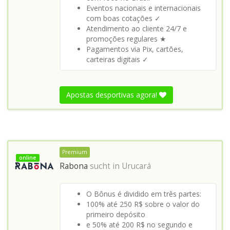
Eventos nacionais e internacionais
com boas cotações ✓
Atendimento ao cliente 24/7 e
promoções regulares ★
Pagamentos via Pix, cartões,
carteiras digitais ✓
Apostas desportivas agora!
Premium
online
Rabona
sucht in
Urucará
O Bônus é dividido em três partes:
100% até 250 R$ sobre o valor do
primeiro depósito
e 50% até 200 R$ no segundo e