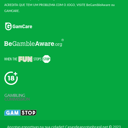
ACREDITA QUE TEM UM PROBLEMA COM O JOGO, VISITE BeGambleAware ou
GAMCARE.
Apostas esportivas na sua cidade!! Casasdeapostasbrasil.net © 2023