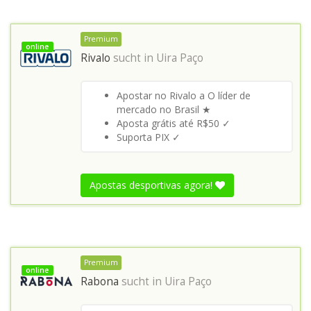
Premium
online
Rivalo
sucht in
Uira Paço
Apostar no Rivalo a O líder de
mercado no Brasil ★
Aposta grátis até R$50 ✓
Suporta PIX ✓
Apostas desportivas agora!
Premium
online
Rabona
sucht in
Uira Paço