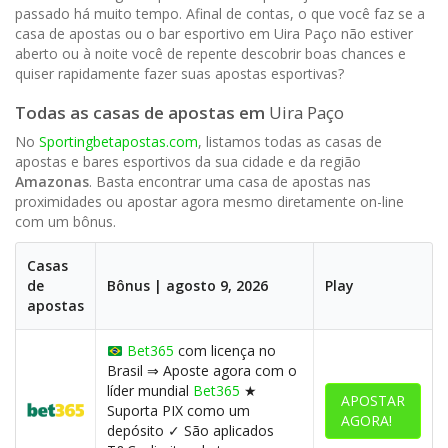
passado há muito tempo. Afinal de contas, o que você faz se a
casa de apostas ou o bar esportivo em Uira Paço não estiver
aberto ou à noite você de repente descobrir boas chances e
quiser rapidamente fazer suas apostas esportivas?
Todas as casas de apostas em
Uira Paço
No
Sportingbetapostas.com
, listamos todas as casas de
apostas e bares esportivos da sua cidade e da região
Amazonas
. Basta encontrar uma casa de apostas nas
proximidades ou apostar agora mesmo diretamente on-line
com um bônus.
Casas
de
Bônus | agosto 9, 2026
Play
apostas
Bet365
com licença no
Brasil ⇒ Aposte agora com o
líder mundial
Bet365
★
APOSTAR
Suporta PIX como um
AGORA!
depósito ✓ São aplicados