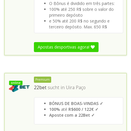
O Bônus é dividido em três partes:
100% até 250 R$ sobre o valor do
primeiro depósito
e 50% até 200 R$ no segundo e
terceiro depósito. Max. 650 R$
Apostas desportivas agora!
Premium
online
22bet
sucht in
Uira Paço
BÓNUS DE BOAS-VINDAS ✓
100%
até
R$600 / 122€ ✓
Aposte com a 22Bet ✓