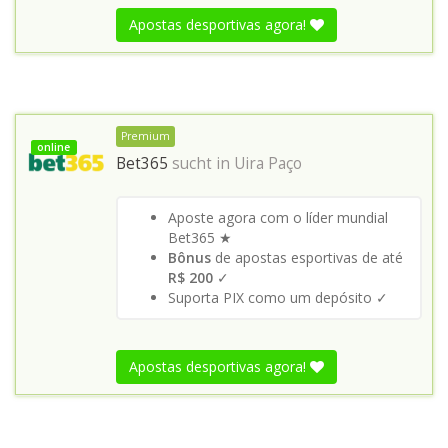
Apostas desportivas agora!
Premium
online
Bet365
sucht in
Uira Paço
Aposte agora com o líder mundial
Bet365 ★
Bônus
de apostas esportivas de até
R$ 200
✓
Suporta PIX como um depósito ✓
Apostas desportivas agora!