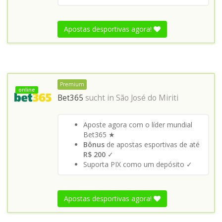
Apostas desportivas agora!
Premium
online
Bet365
sucht in
São José do Miriti
Aposte agora com o líder mundial
Bet365 ★
Bônus
de apostas esportivas de até
R$ 200
✓
Suporta PIX como um depósito ✓
Apostas desportivas agora!