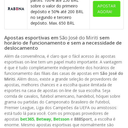
partes: 100% até 250 BRL
sobre o valor do primeiro
APOSTAR
depósito e 50% até 200 BRL
AGORA!
no segundo e terceiro
depósito. Max. 650 BRL
Apostas esportivas em
São José do Miriti
sem
horário de funcionamento e sem a necessidade de
deslocamento
Além da conveniência, é claro que o fácil acesso às apostas
esportivas on-line tem um papel muito importante. A vantagem
é que é tudo completamente independente dos horários de
funcionamento das filiais das casas de apostas em
São José do
Miriti
. Além disso, existe a grande seleção de provedores de
apostas, melhores chances e a escolha quase ilimitada de
esportes na casa de apostas on-line de sua escolha. Seja
corrida de cavalos, futebol americano, handebol, hóquei sobre
grama ou partidas do Campeonato Brasileiro de Futebol,
Premier League, Liga dos Campeões da UEFA ou amistosos:
está tudo lá para você. Com os principais provedores de
apostas
bet365
,
Betway
,
Betsson
e
888Sport
, a escolha é
enorme. Mesmo apostas esportivas que normalmente são