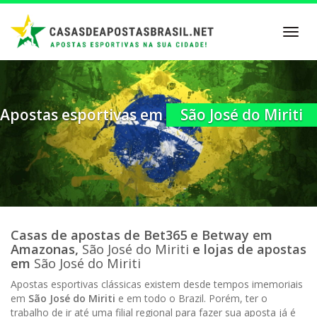
Skip
to
Toggl
main
navig
content
Apostas esportivas em
São José do Miriti
Casas de apostas de Bet365 e Betway em
Amazonas,
São José do Miriti
e lojas de apostas
em
São José do Miriti
Apostas esportivas clássicas existem desde tempos imemoriais
em
São José do Miriti
e em todo o Brazil. Porém, ter o
trabalho de ir até uma filial regional para fazer sua aposta já é