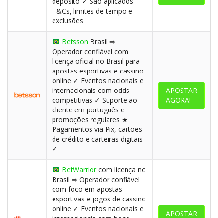
depósito ✓ São aplicados
T&Cs, limites de tempo e
exclusões
Betsson
Brasil ⇒
Operador confiável com
licença oficial no Brasil para
apostas esportivas e cassino
online ✓ Eventos nacionais e
internacionais com odds
APOSTAR
competitivas ✓ Suporte ao
AGORA!
cliente em português e
promoções regulares ★
Pagamentos via Pix, cartões
de crédito e carteiras digitais
✓
BetWarrior
com licença no
Brasil ⇒ Operador confiável
com foco em apostas
esportivas e jogos de cassino
online ✓ Eventos nacionais e
APOSTAR