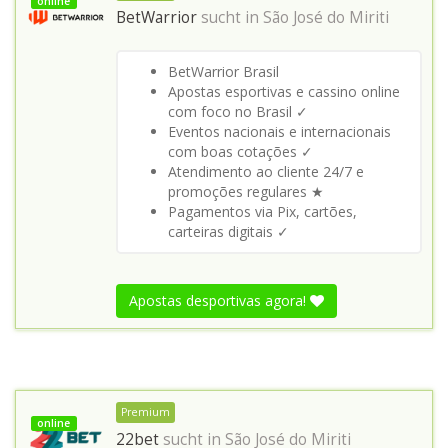
online
BetWarrior
sucht in
São José do Miriti
BetWarrior Brasil
Apostas esportivas e cassino online
com foco no Brasil ✓
Eventos nacionais e internacionais
com boas cotações ✓
Atendimento ao cliente 24/7 e
promoções regulares ★
Pagamentos via Pix, cartões,
carteiras digitais ✓
Apostas desportivas agora!
Premium
online
22bet
sucht in
São José do Miriti