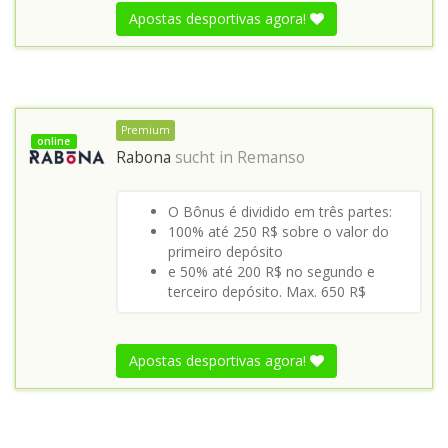
Apostas desportivas agora!
Premium
online
Rabona
sucht in
Remanso
O Bônus é dividido em três partes:
100% até 250 R$ sobre o valor do
primeiro depósito
e 50% até 200 R$ no segundo e
terceiro depósito. Max. 650 R$
Apostas desportivas agora!