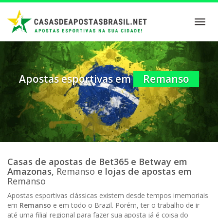
Skip
to
Toggl
main
navig
content
Apostas esportivas em
Remanso
Casas de apostas de Bet365 e Betway em
Amazonas,
Remanso
e lojas de apostas em
Remanso
Apostas esportivas clássicas existem desde tempos imemoriais
em
Remanso
e em todo o Brazil. Porém, ter o trabalho de ir
até uma filial regional para fazer sua aposta já é coisa do