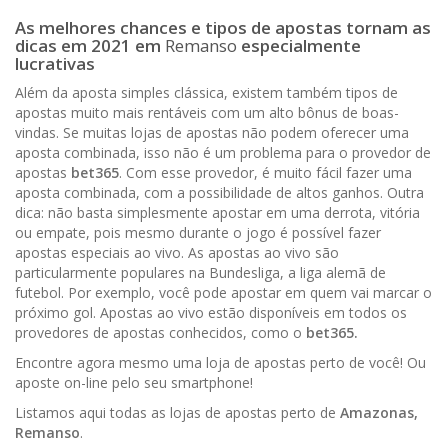
As melhores chances e tipos de apostas tornam as
dicas em 202
1
em
Remanso
especialmente
lucrativas
Além da aposta simples clássica, existem também tipos de
apostas muito mais rentáveis com um alto bônus de boas-
vindas. Se muitas lojas de apostas não podem oferecer uma
aposta combinada, isso não é um problema para o provedor de
apostas
bet365
. Com esse provedor, é muito fácil fazer uma
aposta combinada, com a possibilidade de altos ganhos. Outra
dica: não basta simplesmente apostar em uma derrota, vitória
ou empate, pois mesmo durante o jogo é possível fazer
apostas especiais ao vivo. As apostas ao vivo são
particularmente populares na Bundesliga, a liga alemã de
futebol. Por exemplo, você pode apostar em quem vai marcar o
próximo gol. Apostas ao vivo estão disponíveis em todos os
provedores de apostas conhecidos, como o
bet365.
Encontre agora mesmo uma loja de apostas perto de você! Ou
aposte on-line pelo seu smartphone!
Listamos aqui todas as lojas de apostas perto de
Amazonas,
Remanso
.