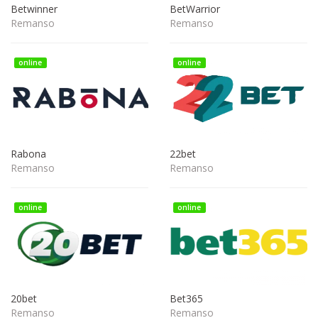
Betwinner
BetWarrior
Remanso
Remanso
online
online
Rabona
22bet
Remanso
Remanso
online
online
20bet
Bet365
Remanso
Remanso