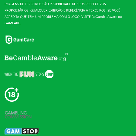
IMAGENS DE TERCEIROS SÃO PROPRIEDADE DE SEUS RESPECTIVOS
PROPRIETÁRIOS.
QUALQUER EXIBIÇÃO E REFERÊNCIA A TERCEIROS.
SE VOCÊ
ACREDITA QUE TEM UM PROBLEMA COM O JOGO, VISITE BeGambleAware ou
GAMCARE.