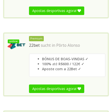
Apostas desportivas agora!
Premium
online
22bet
sucht in
Pôrto Alonso
BÓNUS DE BOAS-VINDAS ✓
100%
até
R$600 / 122€ ✓
Aposte com a 22Bet ✓
Apostas desportivas agora!