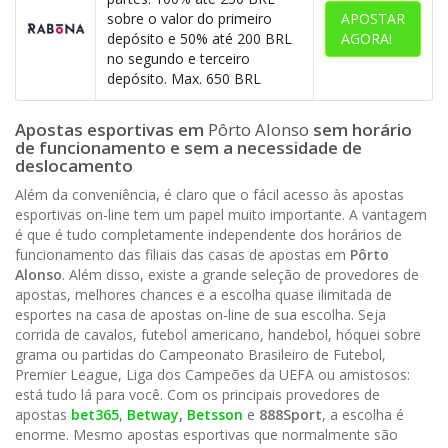
sobre o valor do primeiro
APOSTAR
depósito e 50% até 200 BRL
AGORA!
no segundo e terceiro
depósito. Max. 650 BRL
Apostas esportivas em
Pôrto Alonso
sem horário
de funcionamento e sem a necessidade de
deslocamento
Além da conveniência, é claro que o fácil acesso às apostas
esportivas on-line tem um papel muito importante. A vantagem
é que é tudo completamente independente dos horários de
funcionamento das filiais das casas de apostas em
Pôrto
Alonso
. Além disso, existe a grande seleção de provedores de
apostas, melhores chances e a escolha quase ilimitada de
esportes na casa de apostas on-line de sua escolha. Seja
corrida de cavalos, futebol americano, handebol, hóquei sobre
grama ou partidas do Campeonato Brasileiro de Futebol,
Premier League, Liga dos Campeões da UEFA ou amistosos:
está tudo lá para você. Com os principais provedores de
apostas
bet365
,
Betway
,
Betsson
e
888Sport
, a escolha é
enorme. Mesmo apostas esportivas que normalmente são