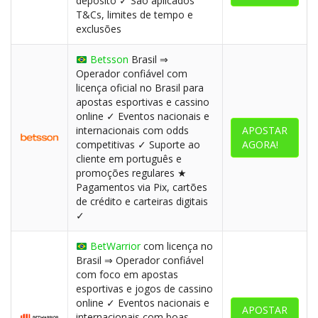
depósito ✓ São aplicados
T&Cs, limites de tempo e
exclusões
Betsson
Brasil ⇒
Operador confiável com
licença oficial no Brasil para
apostas esportivas e cassino
online ✓ Eventos nacionais e
internacionais com odds
APOSTAR
competitivas ✓ Suporte ao
AGORA!
cliente em português e
promoções regulares ★
Pagamentos via Pix, cartões
de crédito e carteiras digitais
✓
BetWarrior
com licença no
Brasil ⇒ Operador confiável
com foco em apostas
esportivas e jogos de cassino
online ✓ Eventos nacionais e
APOSTAR
internacionais com boas