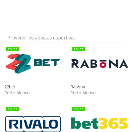
Provedor de apostas esportivas
online
online
22bet
Rabona
Pôrto Alonso
Pôrto Alonso
online
online