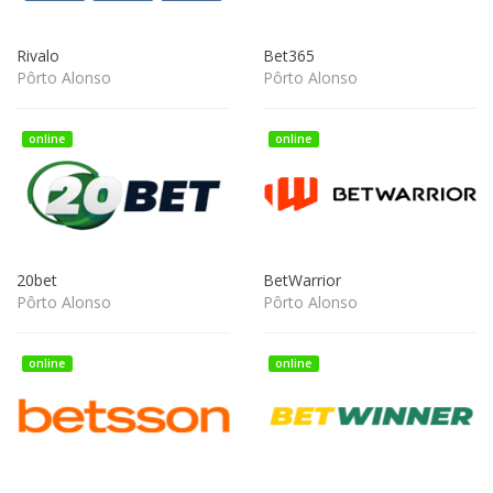
Rivalo
Bet365
Pôrto Alonso
Pôrto Alonso
online
online
20bet
BetWarrior
Pôrto Alonso
Pôrto Alonso
online
online