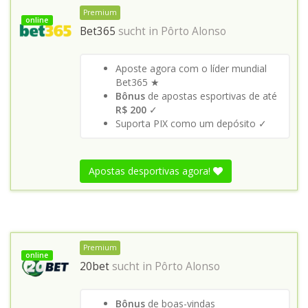
Premium
online
Bet365
sucht in
Pôrto Alonso
Aposte agora com o líder mundial
Bet365 ★
Bônus
de apostas esportivas de até
R$ 200
✓
Suporta PIX como um depósito ✓
Apostas desportivas agora!
Premium
online
20bet
sucht in
Pôrto Alonso
Bônus
de boas-vindas