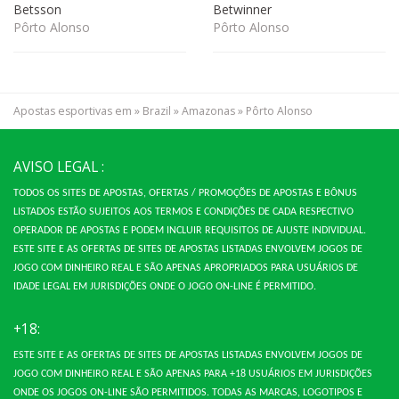
Betsson
Betwinner
Pôrto Alonso
Pôrto Alonso
Apostas esportivas em
»
Brazil
»
Amazonas
»
Pôrto Alonso
AVISO LEGAL :
TODOS OS SITES DE APOSTAS, OFERTAS / PROMOÇÕES DE APOSTAS E BÔNUS
LISTADOS ESTÃO SUJEITOS AOS TERMOS E CONDIÇÕES DE CADA RESPECTIVO
OPERADOR DE APOSTAS E PODEM INCLUIR REQUISITOS DE AJUSTE INDIVIDUAL.
ESTE SITE E AS OFERTAS DE SITES DE APOSTAS LISTADAS ENVOLVEM JOGOS DE
JOGO COM DINHEIRO REAL E SÃO APENAS APROPRIADOS PARA USUÁRIOS DE
IDADE LEGAL EM JURISDIÇÕES ONDE O JOGO ON-LINE É PERMITIDO.
+18:
ESTE SITE E AS OFERTAS DE SITES DE APOSTAS LISTADAS ENVOLVEM JOGOS DE
JOGO COM DINHEIRO REAL E SÃO APENAS PARA +18 USUÁRIOS EM JURISDIÇÕES
ONDE OS JOGOS ON-LINE SÃO PERMITIDOS.
TODAS AS MARCAS, LOGOTIPOS E