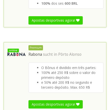
100%
dos ses
600 BRL
Apostas desportivas agora!
Premium
online
Rabona
sucht in
Pôrto Alonso
O Bônus é dividido em três partes:
100% até 250 R$ sobre o valor do
primeiro depósito
e 50% até 200 R$ no segundo e
terceiro depósito. Max. 650 R$
Apostas desportivas agora!