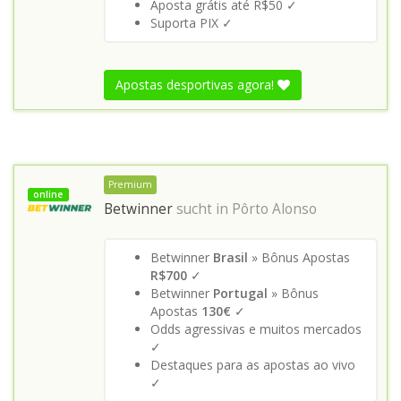
Aposta grátis até R$50 ✓
Suporta PIX ✓
Apostas desportivas agora!
Premium
online
Betwinner
sucht in
Pôrto Alonso
Betwinner
Brasil
» Bônus Apostas
R$700
✓
Betwinner
Portugal
» Bônus
Apostas
130€
✓
Odds agressivas e muitos mercados
✓
Destaques para as apostas ao vivo
✓