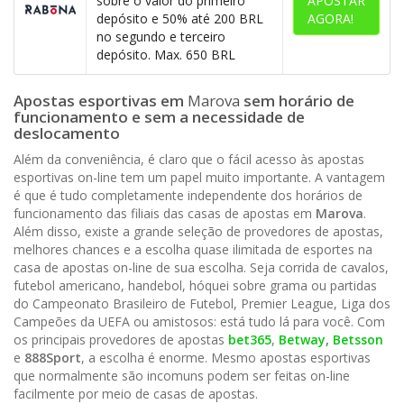
sobre o valor do primeiro
APOSTAR
depósito e 50% até 200 BRL
AGORA!
no segundo e terceiro
depósito. Max. 650 BRL
Apostas esportivas em
Marova
sem horário de
funcionamento e sem a necessidade de
deslocamento
Além da conveniência, é claro que o fácil acesso às apostas
esportivas on-line tem um papel muito importante. A vantagem
é que é tudo completamente independente dos horários de
funcionamento das filiais das casas de apostas em
Marova
.
Além disso, existe a grande seleção de provedores de apostas,
melhores chances e a escolha quase ilimitada de esportes na
casa de apostas on-line de sua escolha. Seja corrida de cavalos,
futebol americano, handebol, hóquei sobre grama ou partidas
do Campeonato Brasileiro de Futebol, Premier League, Liga dos
Campeões da UEFA ou amistosos: está tudo lá para você. Com
os principais provedores de apostas
bet365
,
Betway
,
Betsson
e
888Sport
, a escolha é enorme. Mesmo apostas esportivas
que normalmente são incomuns podem ser feitas on-line
facilmente por meio de casas de apostas.