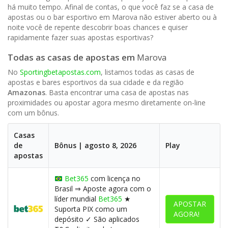
há muito tempo. Afinal de contas, o que você faz se a casa de
apostas ou o bar esportivo em Marova não estiver aberto ou à
noite você de repente descobrir boas chances e quiser
rapidamente fazer suas apostas esportivas?
Todas as casas de apostas em
Marova
No
Sportingbetapostas.com
, listamos todas as casas de
apostas e bares esportivos da sua cidade e da região
Amazonas
. Basta encontrar uma casa de apostas nas
proximidades ou apostar agora mesmo diretamente on-line
com um bônus.
Casas
de
Bônus | agosto 8, 2026
Play
apostas
Bet365
com licença no
Brasil ⇒ Aposte agora com o
líder mundial
Bet365
★
APOSTAR
Suporta PIX como um
AGORA!
depósito ✓ São aplicados