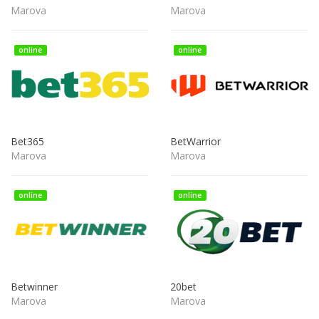
Marova
Marova
online
online
Bet365
BetWarrior
Marova
Marova
online
online
Betwinner
20bet
Marova
Marova