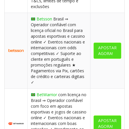
T&Cs, limites de tempo e
exclusões
Betsson
Brasil ⇒
Operador confiável com
licença oficial no Brasil para
apostas esportivas e cassino
online ✓ Eventos nacionais e
internacionais com odds
APOSTAR
competitivas ✓ Suporte ao
AGORA!
cliente em português e
promoções regulares ★
Pagamentos via Pix, cartões
de crédito e carteiras digitais
✓
BetWarrior
com licença no
Brasil ⇒ Operador confiável
com foco em apostas
esportivas e jogos de cassino
online ✓ Eventos nacionais e
APOSTAR
internacionais com boas
AGORA!