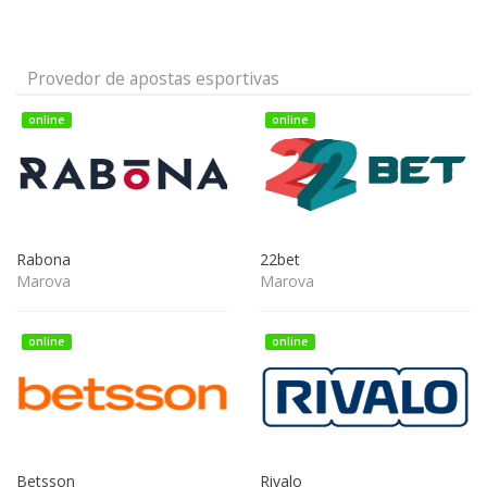
Provedor de apostas esportivas
online
online
Rabona
22bet
Marova
Marova
online
online
Betsson
Rivalo