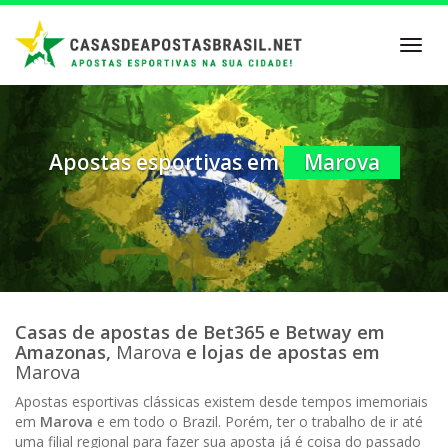
Skip
to
Toggl
main
navig
content
Apostas esportivas em
Marova
Casas de apostas de Bet365 e Betway em
Amazonas,
Marova
e lojas de apostas em
Marova
Apostas esportivas clássicas existem desde tempos imemoriais
em
Marova
e em todo o Brazil. Porém, ter o trabalho de ir até
uma filial regional para fazer sua aposta já é coisa do passado