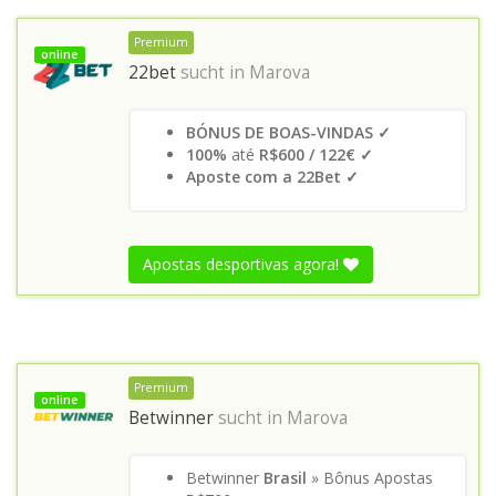
Premium
online
22bet
sucht in
Marova
BÓNUS DE BOAS-VINDAS ✓
100%
até
R$600 / 122€ ✓
Aposte com a 22Bet ✓
Apostas desportivas agora!
Premium
online
Betwinner
sucht in
Marova
Betwinner
Brasil
» Bônus Apostas