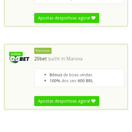
Apostas desportivas agora!
Premium
online
20bet
sucht in
Marova
Bônus
de boas-vindas
100%
dos ses
600 BRL
Apostas desportivas agora!