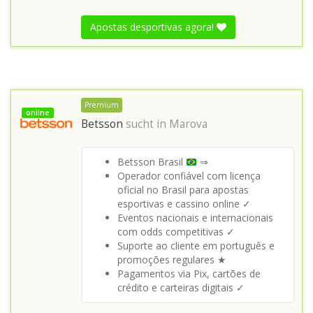
Apostas desportivas agora!
Premium
online
Betsson
sucht in
Marova
Betsson Brasil
⇒
Operador confiável com licença
oficial no Brasil para apostas
esportivas e cassino online ✓
Eventos nacionais e internacionais
com odds competitivas ✓
Suporte ao cliente em português e
promoções regulares ★
Pagamentos via Pix, cartões de
crédito e carteiras digitais ✓