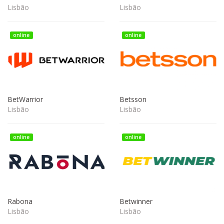
Lisbão
Lisbão
online
online
BetWarrior
Betsson
Lisbão
Lisbão
online
online
Rabona
Betwinner
Lisbão
Lisbão