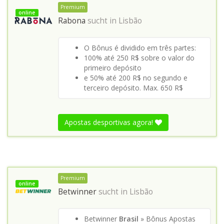
Premium
online
Rabona
sucht in
Lisbão
O Bônus é dividido em três partes:
100% até 250 R$ sobre o valor do
primeiro depósito
e 50% até 200 R$ no segundo e
terceiro depósito. Max. 650 R$
Apostas desportivas agora!
Premium
online
Betwinner
sucht in
Lisbão
Betwinner
Brasil
» Bônus Apostas