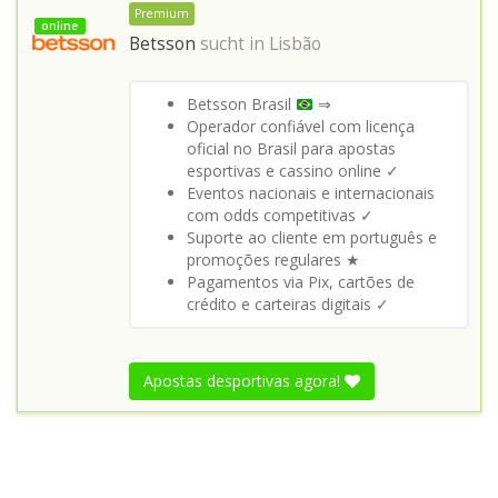
Premium
online
Betsson
sucht in
Lisbão
Betsson Brasil
⇒
Operador confiável com licença
oficial no Brasil para apostas
esportivas e cassino online ✓
Eventos nacionais e internacionais
com odds competitivas ✓
Suporte ao cliente em português e
promoções regulares ★
Pagamentos via Pix, cartões de
crédito e carteiras digitais ✓
Apostas desportivas agora!