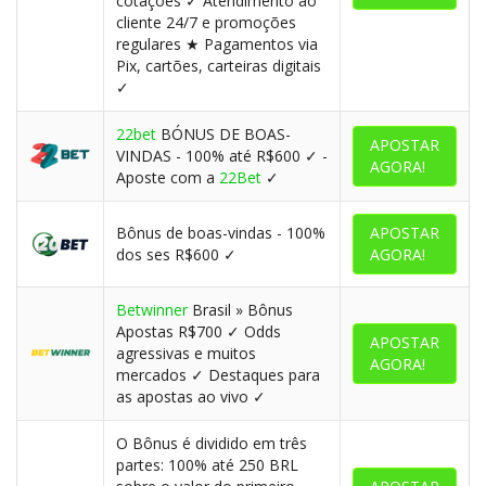
cotações ✓ Atendimento ao
cliente 24/7 e promoções
regulares ★ Pagamentos via
Pix, cartões, carteiras digitais
✓
22bet
BÓNUS DE BOAS-
APOSTAR
VINDAS - 100% até R$600 ✓ -
AGORA!
Aposte com a
22Bet
✓
Bônus de boas-vindas - 100%
APOSTAR
dos ses R$600 ✓
AGORA!
Betwinner
Brasil » Bônus
Apostas R$700 ✓ Odds
APOSTAR
agressivas e muitos
AGORA!
mercados ✓ Destaques para
as apostas ao vivo ✓
O Bônus é dividido em três
partes: 100% até 250 BRL