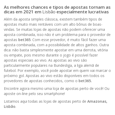
As melhores chances e tipos de apostas tornam as
dicas em 202
1
em
Lisbão
especialmente lucrativas
Além da aposta simples clássica, existem também tipos de
apostas muito mais rentáveis com um alto bônus de boas-
vindas. Se muitas lojas de apostas não podem oferecer uma
aposta combinada, isso não é um problema para o provedor de
apostas
bet365
. Com esse provedor, é muito fácil fazer uma
aposta combinada, com a possibilidade de altos ganhos. Outra
dica: não basta simplesmente apostar em uma derrota, vitória
ou empate, pois mesmo durante o jogo é possível fazer
apostas especiais ao vivo. As apostas ao vivo são
particularmente populares na Bundesliga, a liga alemã de
futebol. Por exemplo, você pode apostar em quem vai marcar o
próximo gol. Apostas ao vivo estão disponíveis em todos os
provedores de apostas conhecidos, como o
bet365.
Encontre agora mesmo uma loja de apostas perto de você! Ou
aposte on-line pelo seu smartphone!
Listamos aqui todas as lojas de apostas perto de
Amazonas,
Lisbão
.