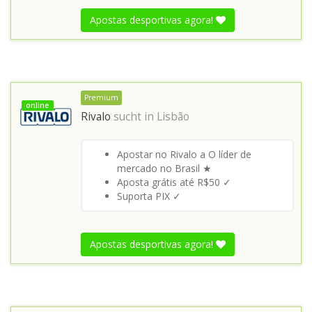
Apostas desportivas agora!
Premium
online
Rivalo
sucht in
Lisbão
Apostar no Rivalo a O líder de
mercado no Brasil ★
Aposta grátis até R$50 ✓
Suporta PIX ✓
Apostas desportivas agora!