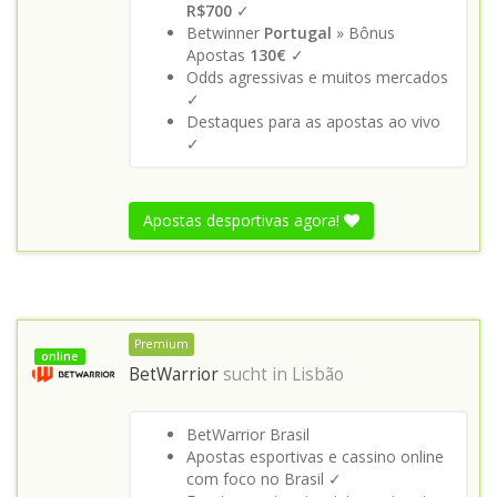
R$700
✓
Betwinner
Portugal
» Bônus
Apostas
130€
✓
Odds agressivas e muitos mercados
✓
Destaques para as apostas ao vivo
✓
Apostas desportivas agora!
Premium
online
BetWarrior
sucht in
Lisbão
BetWarrior Brasil
Apostas esportivas e cassino online
com foco no Brasil ✓