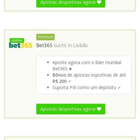
Apostas desportivas agora!
Premium
online
Bet365
sucht in
Lisbão
Aposte agora com o líder mundial
Bet365 ★
Bônus
de apostas esportivas de até
R$ 200
✓
Suporta PIX como um depósito ✓
Apostas desportivas agora!