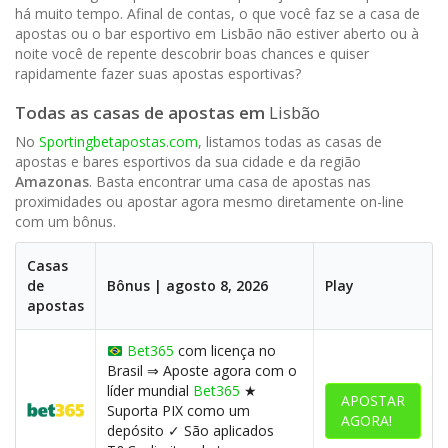
há muito tempo. Afinal de contas, o que você faz se a casa de
apostas ou o bar esportivo em Lisbão não estiver aberto ou à
noite você de repente descobrir boas chances e quiser
rapidamente fazer suas apostas esportivas?
Todas as casas de apostas em
Lisbão
No
Sportingbetapostas.com
, listamos todas as casas de
apostas e bares esportivos da sua cidade e da região
Amazonas
. Basta encontrar uma casa de apostas nas
proximidades ou apostar agora mesmo diretamente on-line
com um bônus.
Casas
de
Bônus | agosto 8, 2026
Play
apostas
Bet365
com licença no
Brasil ⇒ Aposte agora com o
líder mundial
Bet365
★
APOSTAR
Suporta PIX como um
AGORA!
depósito ✓ São aplicados