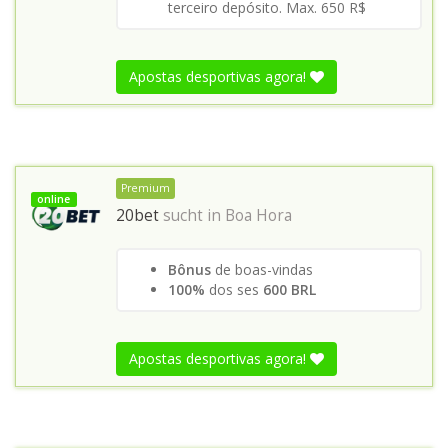
terceiro depósito. Max. 650 R$
Apostas desportivas agora!
Premium
online
20bet
sucht in
Boa Hora
Bônus
de boas-vindas
100%
dos ses
600 BRL
Apostas desportivas agora!