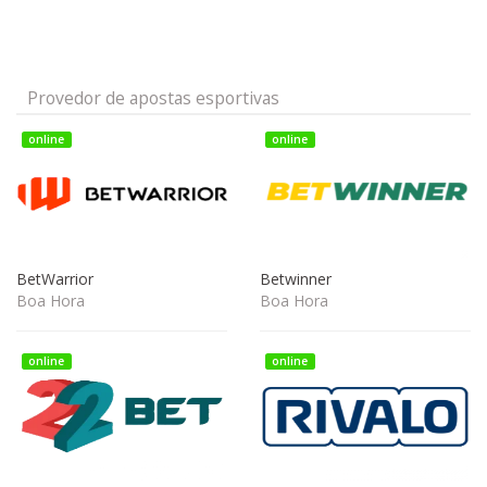
Provedor de apostas esportivas
online
online
BetWarrior
Betwinner
Boa Hora
Boa Hora
online
online