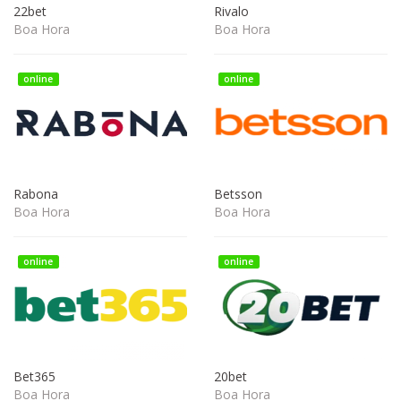
22bet
Rivalo
Boa Hora
Boa Hora
online
online
Rabona
Betsson
Boa Hora
Boa Hora
online
online
Bet365
20bet
Boa Hora
Boa Hora