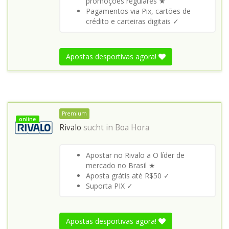
promoções regulares ★
Pagamentos via Pix, cartões de
crédito e carteiras digitais ✓
Apostas desportivas agora!
Premium
online
Rivalo
sucht in
Boa Hora
Apostar no Rivalo a O líder de
mercado no Brasil ★
Aposta grátis até R$50 ✓
Suporta PIX ✓
Apostas desportivas agora!