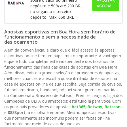
sobre o valor do primeiro
APOSTAR
depósito e 50% até 200 BRL
AGORA!
no segundo e terceiro
depósito. Max. 650 BRL
Apostas esportivas em
Boa Hora
sem horário de
funcionamento e sem a necessidade de
deslocamento
Além da conveniência, é claro que o fácil acesso às apostas
esportivas on-line tem um papel muito importante. A vantagem
é que é tudo completamente independente dos horários de
funcionamento das filiais das casas de apostas em
Boa Hora
.
Além disso, existe a grande seleção de provedores de apostas,
melhores chances e a escolha quase ilimitada de esportes na
casa de apostas on-line de sua escolha. Seja corrida de cavalos,
futebol americano, handebol, hóquei sobre grama ou partidas
do Campeonato Brasileiro de Futebol, Premier League, Liga dos
Campeões da UEFA ou amistosos: está tudo lá para você. Com
os principais provedores de apostas
bet365
,
Betway
,
Betsson
e
888Sport
, a escolha é enorme. Mesmo apostas esportivas
que normalmente são incomuns podem ser feitas on-line
facilmente por meio de casas de apostas.