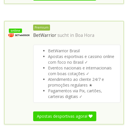
Premium
online
BetWarrior
sucht in
Boa Hora
BetWarrior Brasil
Apostas esportivas e cassino online
com foco no Brasil ✓
Eventos nacionais e internacionais
com boas cotações ✓
Atendimento ao cliente 24/7 e
promoções regulares ★
Pagamentos via Pix, cartões,
carteiras digitais ✓
Apostas desportivas agora!