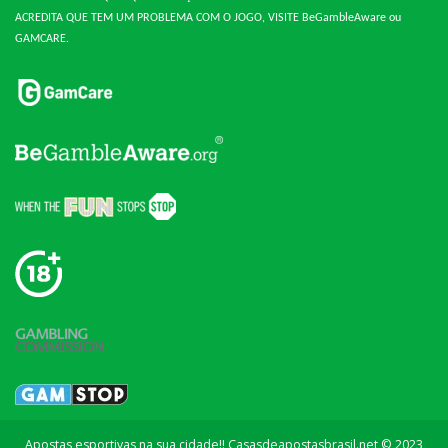
ACREDITA QUE TEM UM PROBLEMA COM O JOGO, VISITE BeGambleAware ou
GAMCARE.
Apostas esportivas na sua cidade!! Casasdeapostasbrasil.net © 2023