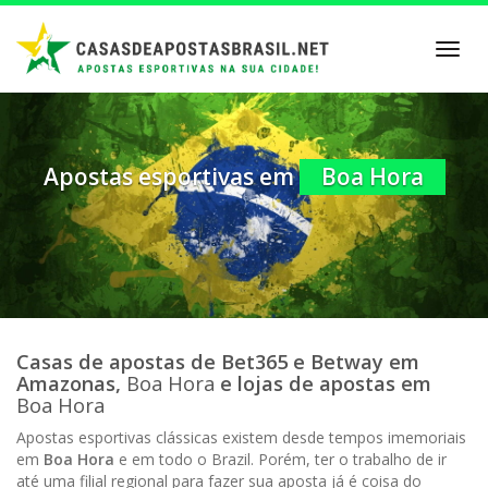
Skip
to
Toggl
main
navig
content
Apostas esportivas em
Boa Hora
Casas de apostas de Bet365 e Betway em
Amazonas,
Boa Hora
e lojas de apostas em
Boa Hora
Apostas esportivas clássicas existem desde tempos imemoriais
em
Boa Hora
e em todo o Brazil. Porém, ter o trabalho de ir
até uma filial regional para fazer sua aposta já é coisa do