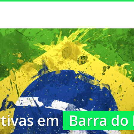
rtivas em
Barra do