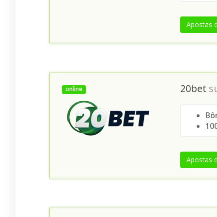
Apostas d
20bet
s
online
Bô
10
Apostas d