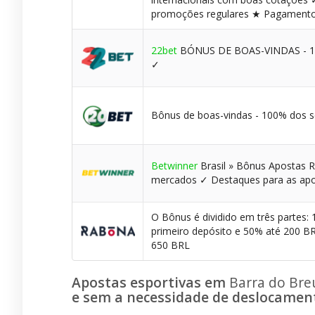
promoções regulares ★ Pagamentos v
22bet
BÓNUS DE BOAS-VINDAS - 10
✓
Bônus de boas-vindas - 100% dos 
Betwinner
Brasil » Bônus Apostas 
mercados ✓ Destaques para as apo
O Bônus é dividido em três partes:
primeiro depósito e 50% até 200 BR
650 BRL
Apostas esportivas em
Barra do Bre
e sem a necessidade de deslocamen