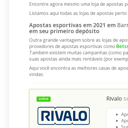
Encontre agora mesmo uma loja de apostas pe
Listamos aqui todas as lojas de apostas perto
Apostas esportivas em 202
1
em
Bar
em seu primeiro depósito
Outra grande vantagem sobre as lojas de ap
provedores de apostas esportivas como
Bets
Também existem muitas campanhas (como para
suas apostas ainda mais rentáveis (por exempl
Aqui você encontra as melhores casas de apost
vindas:
Rivalo
s
online
Apo
Apo
Su