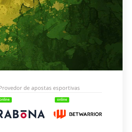
Provedor de apostas esportivas
online
online