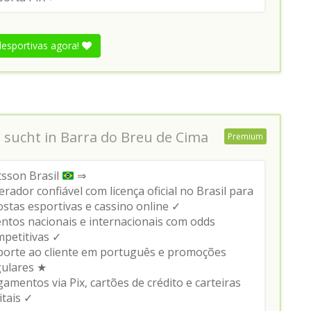
esportivas agora!
n
sucht in
Barra do Breu de Cima
Premium
tsson Brasil
⇒
rador confiável com licença oficial no Brasil para
stas esportivas e cassino online ✓
ntos nacionais e internacionais com odds
petitivas ✓
porte ao cliente em português e promoções
gulares ★
amentos via Pix, cartões de crédito e carteiras
itais ✓