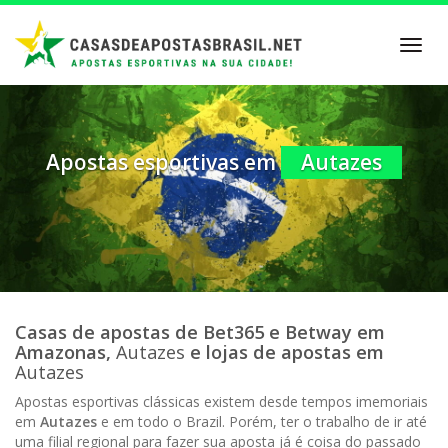
Skip
to
Toggl
main
navig
content
Apostas esportivas em
Autazes
Casas de apostas de Bet365 e Betway em
Amazonas,
Autazes
e lojas de apostas em
Autazes
Apostas esportivas clássicas existem desde tempos imemoriais
em
Autazes
e em todo o Brazil. Porém, ter o trabalho de ir até
uma filial regional para fazer sua aposta já é coisa do passado