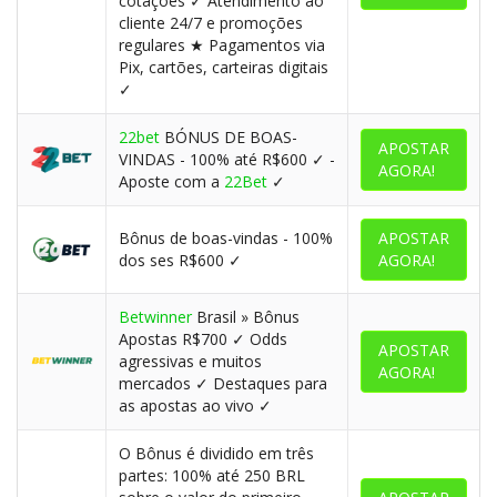
cotações ✓ Atendimento ao
cliente 24/7 e promoções
regulares ★ Pagamentos via
Pix, cartões, carteiras digitais
✓
22bet
BÓNUS DE BOAS-
APOSTAR
VINDAS - 100% até R$600 ✓ -
AGORA!
Aposte com a
22Bet
✓
Bônus de boas-vindas - 100%
APOSTAR
dos ses R$600 ✓
AGORA!
Betwinner
Brasil » Bônus
Apostas R$700 ✓ Odds
APOSTAR
agressivas e muitos
AGORA!
mercados ✓ Destaques para
as apostas ao vivo ✓
O Bônus é dividido em três
partes: 100% até 250 BRL