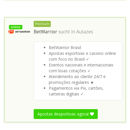
Premium
online
BetWarrior
sucht in
Autazes
BetWarrior Brasil
Apostas esportivas e cassino online
com foco no Brasil ✓
Eventos nacionais e internacionais
com boas cotações ✓
Atendimento ao cliente 24/7 e
promoções regulares ★
Pagamentos via Pix, cartões,
carteiras digitais ✓
Apostas desportivas agora!