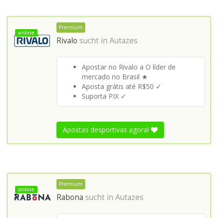
Premium
online
Rivalo
sucht in
Autazes
Apostar no Rivalo a O líder de
mercado no Brasil ★
Aposta grátis até R$50 ✓
Suporta PIX ✓
Apostas desportivas agora!
Premium
online
Rabona
sucht in
Autazes