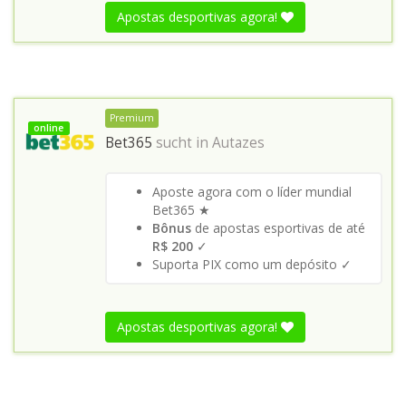
Apostas desportivas agora!
Premium
online
Bet365
sucht in
Autazes
Aposte agora com o líder mundial
Bet365 ★
Bônus
de apostas esportivas de até
R$ 200
✓
Suporta PIX como um depósito ✓
Apostas desportivas agora!