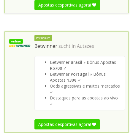
Apostas desportivas agora!
Premium
online
Betwinner
sucht in
Autazes
Betwinner
Brasil
» Bônus Apostas
R$700
✓
Betwinner
Portugal
» Bônus
Apostas
130€
✓
Odds agressivas e muitos mercados
✓
Destaques para as apostas ao vivo
✓
Apostas desportivas agora!