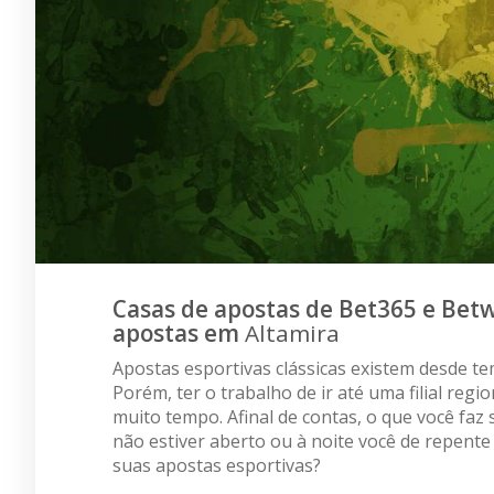
Casas de apostas de Bet365 e Be
apostas em
Altamira
Apostas esportivas clássicas existem desde 
Porém, ter o trabalho de ir até uma filial regi
muito tempo. Afinal de contas, o que você faz
não estiver aberto ou à noite você de repente
suas apostas esportivas?