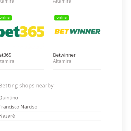
ltamira
Altamira
online
online
et365
Betwinner
ltamira
Altamira
Betting shops nearby:
Quintino
Francisco Narciso
Nazaré