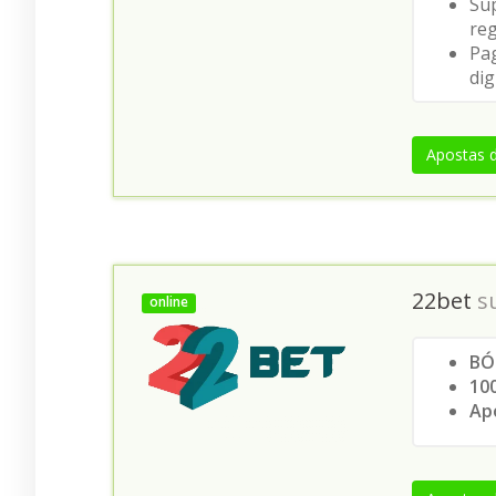
Su
re
Pag
dig
Apostas d
22bet
s
online
BÓ
10
Ap