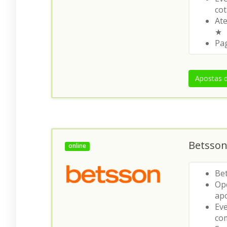
co
Ate
★
Pag
Apostas d
Betsso
online
Be
Ope
apo
Eve
com