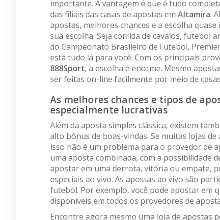
importante. A vantagem é que é tudo comple
das filiais das casas de apostas em
Altamira
. 
apostas, melhores chances e a escolha quase i
sua escolha. Seja corrida de cavalos, futebol
do Campeonato Brasileiro de Futebol, Premie
está tudo lá para você. Com os principais pr
888Sport
, a escolha é enorme. Mesmo apost
ser feitas on-line facilmente por meio de casa
As melhores chances e tipos de apo
especialmente lucrativas
Além da aposta simples clássica, existem tam
alto bônus de boas-vindas. Se muitas lojas 
isso não é um problema para o provedor de 
uma aposta combinada, com a possibilidade de
apostar em uma derrota, vitória ou empate, p
especiais ao vivo. As apostas ao vivo são par
futebol. Por exemplo, você pode apostar em q
disponíveis em todos os provedores de apost
Encontre agora mesmo uma loja de apostas pe