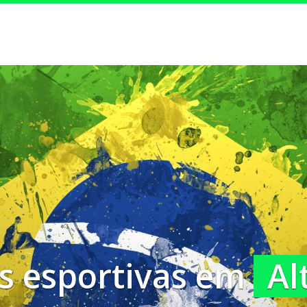
s esportivas em
Al