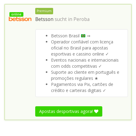
Premium
online
Betsson
sucht in
Peroba
Betsson Brasil
⇒
Operador confiável com licença
oficial no Brasil para apostas
esportivas e cassino online ✓
Eventos nacionais e internacionais
com odds competitivas ✓
Suporte ao cliente em português e
promoções regulares ★
Pagamentos via Pix, cartões de
crédito e carteiras digitais ✓
Apostas desportivas agora!