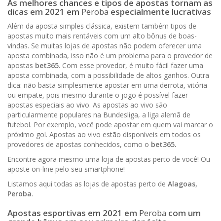
As melhores chances e tipos de apostas tornam as
dicas em 202
1
em
Peroba
especialmente lucrativas
Além da aposta simples clássica, existem também tipos de
apostas muito mais rentáveis com um alto bônus de boas-
vindas. Se muitas lojas de apostas não podem oferecer uma
aposta combinada, isso não é um problema para o provedor de
apostas
bet365
. Com esse provedor, é muito fácil fazer uma
aposta combinada, com a possibilidade de altos ganhos. Outra
dica: não basta simplesmente apostar em uma derrota, vitória
ou empate, pois mesmo durante o jogo é possível fazer
apostas especiais ao vivo. As apostas ao vivo são
particularmente populares na Bundesliga, a liga alemã de
futebol. Por exemplo, você pode apostar em quem vai marcar o
próximo gol. Apostas ao vivo estão disponíveis em todos os
provedores de apostas conhecidos, como o
bet365.
Encontre agora mesmo uma loja de apostas perto de você! Ou
aposte on-line pelo seu smartphone!
Listamos aqui todas as lojas de apostas perto de
Alagoas,
Peroba
.
Apostas esportivas em 202
1
em
Peroba
com um