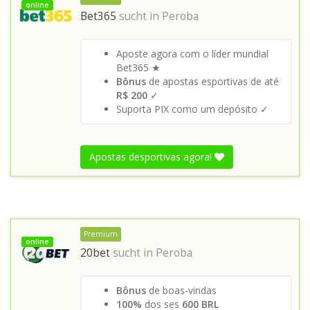
online
Bet365
sucht in
Peroba
Aposte agora com o líder mundial
Bet365 ★
Bônus
de apostas esportivas de até
R$ 200
✓
Suporta PIX como um depósito ✓
Apostas desportivas agora!
Premium
online
20bet
sucht in
Peroba
Bônus
de boas-vindas
100%
dos ses
600 BRL