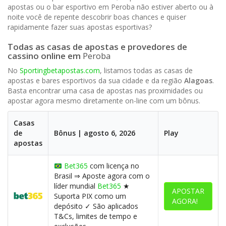
apostas ou o bar esportivo em Peroba não estiver aberto ou à
noite você de repente descobrir boas chances e quiser
rapidamente fazer suas apostas esportivas?
Todas as casas de apostas
e provedores de
cassino online
em
Peroba
No
Sportingbetapostas.com
, listamos todas as casas de
apostas e bares esportivos da sua cidade e da região
Alagoas
.
Basta encontrar uma casa de apostas nas proximidades ou
apostar agora mesmo diretamente on-line com um bônus.
Casas
de
Bônus | agosto 6, 2026
Play
apostas
Bet365
com licença no
Brasil ⇒ Aposte agora com o
líder mundial
Bet365
★
APOSTAR
Suporta PIX como um
AGORA!
depósito ✓ São aplicados
T&Cs, limites de tempo e