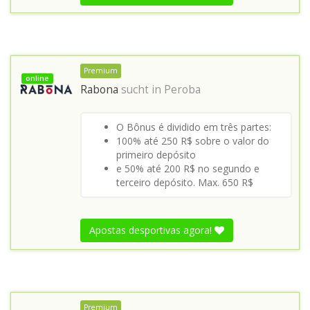
Premium
online
Rabona
sucht in
Peroba
O Bônus é dividido em três partes:
100% até 250 R$ sobre o valor do
primeiro depósito
e 50% até 200 R$ no segundo e
terceiro depósito. Max. 650 R$
Apostas desportivas agora!
Premium