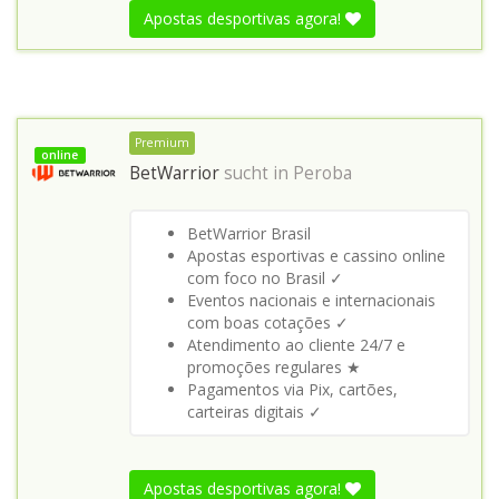
Apostas desportivas agora!
Premium
online
BetWarrior
sucht in
Peroba
BetWarrior Brasil
Apostas esportivas e cassino online
com foco no Brasil ✓
Eventos nacionais e internacionais
com boas cotações ✓
Atendimento ao cliente 24/7 e
promoções regulares ★
Pagamentos via Pix, cartões,
carteiras digitais ✓
Apostas desportivas agora!