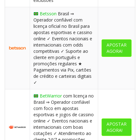
exclusões
Betsson
Brasil ⇒
Operador confiável com
licença oficial no Brasil para
apostas esportivas e cassino
online ✓ Eventos nacionais e
internacionais com odds
APOSTAR
competitivas ✓ Suporte ao
AGORA!
cliente em português e
promoções regulares ★
Pagamentos via Pix, cartões
de crédito e carteiras digitais
✓
BetWarrior
com licença no
Brasil ⇒ Operador confiável
com foco em apostas
esportivas e jogos de cassino
online ✓ Eventos nacionais e
APOSTAR
internacionais com boas
AGORA!
cotações ✓ Atendimento ao
cliente 24/7 e promoções