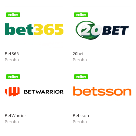
online
online
Bet365
20bet
Peroba
Peroba
online
online
BetWarrior
Betsson
Peroba
Peroba