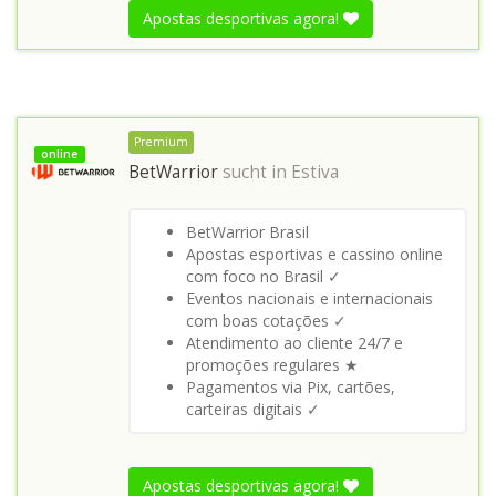
Apostas desportivas agora!
Premium
online
BetWarrior
sucht in
Estiva
BetWarrior Brasil
Apostas esportivas e cassino online
com foco no Brasil ✓
Eventos nacionais e internacionais
com boas cotações ✓
Atendimento ao cliente 24/7 e
promoções regulares ★
Pagamentos via Pix, cartões,
carteiras digitais ✓
Apostas desportivas agora!