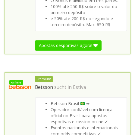
O Bônus é dividido em três partes:
100% até 250 R$ sobre o valor do
primeiro depósito
e 50% até 200 R$ no segundo e
terceiro depósito. Max. 650 R$
Apostas desportivas agora!
Premium
online
Betsson
sucht in
Estiva
Betsson Brasil
⇒
Operador confiável com licença
oficial no Brasil para apostas
esportivas e cassino online ✓
Eventos nacionais e internacionais
com odds competitivas ✓