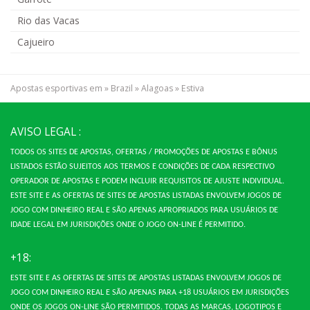
Rio das Vacas
Cajueiro
Apostas esportivas em
»
Brazil
»
Alagoas
»
Estiva
AVISO LEGAL :
TODOS OS SITES DE APOSTAS, OFERTAS / PROMOÇÕES DE APOSTAS E BÔNUS
LISTADOS ESTÃO SUJEITOS AOS TERMOS E CONDIÇÕES DE CADA RESPECTIVO
OPERADOR DE APOSTAS E PODEM INCLUIR REQUISITOS DE AJUSTE INDIVIDUAL.
ESTE SITE E AS OFERTAS DE SITES DE APOSTAS LISTADAS ENVOLVEM JOGOS DE
JOGO COM DINHEIRO REAL E SÃO APENAS APROPRIADOS PARA USUÁRIOS DE
IDADE LEGAL EM JURISDIÇÕES ONDE O JOGO ON-LINE É PERMITIDO.
+18:
ESTE SITE E AS OFERTAS DE SITES DE APOSTAS LISTADAS ENVOLVEM JOGOS DE
JOGO COM DINHEIRO REAL E SÃO APENAS PARA +18 USUÁRIOS EM JURISDIÇÕES
ONDE OS JOGOS ON-LINE SÃO PERMITIDOS.
TODAS AS MARCAS, LOGOTIPOS E