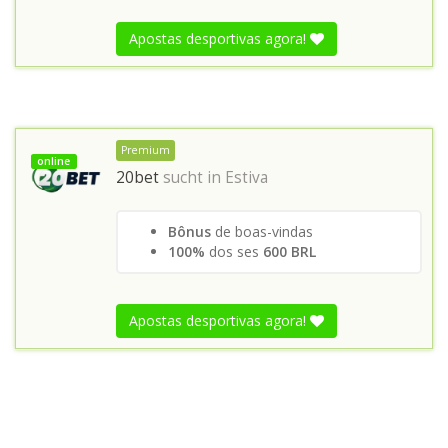
Apostas desportivas agora!
Premium
online
20bet
sucht in
Estiva
Bônus
de boas-vindas
100%
dos ses
600 BRL
Apostas desportivas agora!