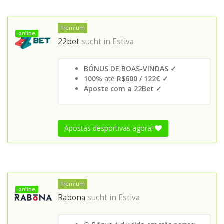
Premium
online
22bet
sucht in
Estiva
BÓNUS DE BOAS-VINDAS ✓
100%
até
R$600 / 122€ ✓
Aposte com a 22Bet ✓
Apostas desportivas agora!
Premium
online
Rabona
sucht in
Estiva