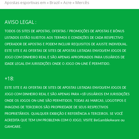
Apostas esportivas em
»
Brazil
»
Acre
»
Mercês
AVISO LEGAL :
TODOS OS SITES DE APOSTAS, OFERTAS / PROMOÇÕES DE APOSTAS E BÔNUS
LISTADOS ESTÃO SUJEITOS AOS TERMOS E CONDIÇÕES DE CADA RESPECTIVO
OPERADOR DE APOSTAS E PODEM INCLUIR REQUISITOS DE AJUSTE INDIVIDUAL.
ESTE SITE E AS OFERTAS DE SITES DE APOSTAS LISTADAS ENVOLVEM JOGOS DE
JOGO COM DINHEIRO REAL E SÃO APENAS APROPRIADOS PARA USUÁRIOS DE
IDADE LEGAL EM JURISDIÇÕES ONDE O JOGO ON-LINE É PERMITIDO.
+18:
ESTE SITE E AS OFERTAS DE SITES DE APOSTAS LISTADAS ENVOLVEM JOGOS DE
JOGO COM DINHEIRO REAL E SÃO APENAS PARA +18 USUÁRIOS EM JURISDIÇÕES
ONDE OS JOGOS ON-LINE SÃO PERMITIDOS.
TODAS AS MARCAS, LOGOTIPOS E
IMAGENS DE TERCEIROS SÃO PROPRIEDADE DE SEUS RESPECTIVOS
PROPRIETÁRIOS.
QUALQUER EXIBIÇÃO E REFERÊNCIA A TERCEIROS.
SE VOCÊ
ACREDITA QUE TEM UM PROBLEMA COM O JOGO, VISITE BeGambleAware ou
GAMCARE.