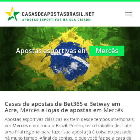
Skip
to
Toggl
main
navig
content
Apostas esportivas em
Mercês
Casas de apostas de Bet365 e Betway em
Acre,
Mercês
e lojas de apostas em
Mercês
Apostas esportivas clássicas existem desde tempos imemoriais
em
Mercês
e em todo o Brazil. Porém, ter o trabalho de ir até
uma filial regional para fazer sua aposta já é coisa do passado
há muito tempo. Afinal de contas, o que você faz se a casa de