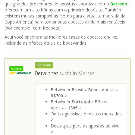
que grandes provedores de apostas esportivas como
Betsson
oferecem um alto bônus com o primeiro depósito. Também
existem muitas campanhas (como para a atual temporada da
Copa América) para tornar suas apostas ainda mais rentáveis
(por exemplo, com freebets).
Aqui você encontra as melhores casas de apostas on-line,
incluindo as ofertas atuais de boas-vindas:
Premium
online
Betwinner
sucht in
Mercês
Betwinner
Brasil
» Bônus Apostas
R$700
✓
Betwinner
Portugal
» Bônus
Apostas
130€
✓
Odds agressivas e muitos mercados
✓
Destaques para as apostas ao vivo
✓