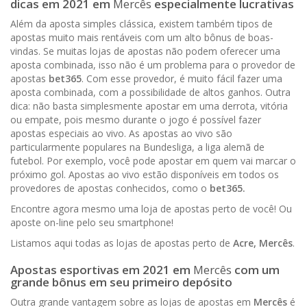
dicas em 202
1
em
Mercês
especialmente lucrativas
Além da aposta simples clássica, existem também tipos de
apostas muito mais rentáveis com um alto bônus de boas-
vindas. Se muitas lojas de apostas não podem oferecer uma
aposta combinada, isso não é um problema para o provedor de
apostas
bet365
. Com esse provedor, é muito fácil fazer uma
aposta combinada, com a possibilidade de altos ganhos. Outra
dica: não basta simplesmente apostar em uma derrota, vitória
ou empate, pois mesmo durante o jogo é possível fazer
apostas especiais ao vivo. As apostas ao vivo são
particularmente populares na Bundesliga, a liga alemã de
futebol. Por exemplo, você pode apostar em quem vai marcar o
próximo gol. Apostas ao vivo estão disponíveis em todos os
provedores de apostas conhecidos, como o
bet365.
Encontre agora mesmo uma loja de apostas perto de você! Ou
aposte on-line pelo seu smartphone!
Listamos aqui todas as lojas de apostas perto de
Acre,
Mercês
.
Apostas esportivas em 202
1
em
Mercês
com um
grande bônus em seu primeiro depósito
Outra grande vantagem sobre as lojas de apostas em
Mercês
é