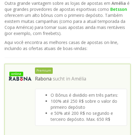
Outra grande vantagem sobre as lojas de apostas em
Amélia
é
que grandes provedores de apostas esportivas como
Betsson
oferecem um alto bônus com o primeiro depósito. Também
existem muitas campanhas (como para a atual temporada da
Copa América) para tornar suas apostas ainda mais rentáveis
(por exemplo, com freebets).
Aqui você encontra as melhores casas de apostas on-line,
incluindo as ofertas atuais de boas-vindas:
Premium
online
Rabona
sucht in
Amélia
O Bônus é dividido em três partes:
100% até 250 R$ sobre o valor do
primeiro depósito
e 50% até 200 R$ no segundo e
terceiro depósito. Max. 650 R$