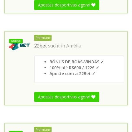
Apostas desportivas agora!
Premium
online
22bet
sucht in
Amélia
BÓNUS DE BOAS-VINDAS ✓
100%
até
R$600 / 122€ ✓
Aposte com a 22Bet ✓
Apostas desportivas agora!
Premium