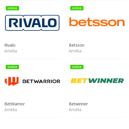
online
online
Rivalo
Betsson
Amélia
Amélia
online
online
BetWarrior
Betwinner
Amélia
Amélia