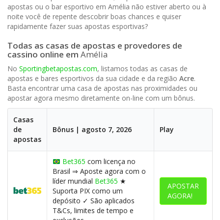
apostas ou o bar esportivo em Amélia não estiver aberto ou à
noite você de repente descobrir boas chances e quiser
rapidamente fazer suas apostas esportivas?
Todas as casas de apostas
e provedores de
cassino online
em
Amélia
No
Sportingbetapostas.com
, listamos todas as casas de
apostas e bares esportivos da sua cidade e da região
Acre
.
Basta encontrar uma casa de apostas nas proximidades ou
apostar agora mesmo diretamente on-line com um bônus.
Casas
de
Bônus | agosto 7, 2026
Play
apostas
Bet365
com licença no
Brasil ⇒ Aposte agora com o
líder mundial
Bet365
★
APOSTAR
Suporta PIX como um
AGORA!
depósito ✓ São aplicados
T&Cs, limites de tempo e