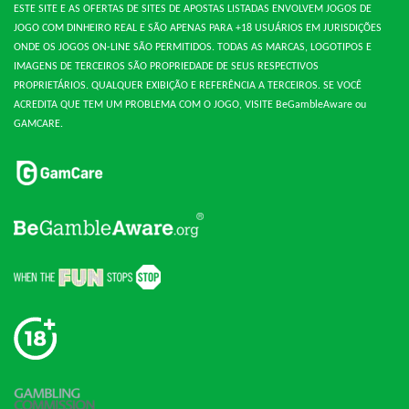
ESTE SITE E AS OFERTAS DE SITES DE APOSTAS LISTADAS ENVOLVEM JOGOS DE
JOGO COM DINHEIRO REAL E SÃO APENAS PARA +18 USUÁRIOS EM JURISDIÇÕES
ONDE OS JOGOS ON-LINE SÃO PERMITIDOS.
TODAS AS MARCAS, LOGOTIPOS E
IMAGENS DE TERCEIROS SÃO PROPRIEDADE DE SEUS RESPECTIVOS
PROPRIETÁRIOS.
QUALQUER EXIBIÇÃO E REFERÊNCIA A TERCEIROS.
SE VOCÊ
ACREDITA QUE TEM UM PROBLEMA COM O JOGO, VISITE BeGambleAware ou
GAMCARE.