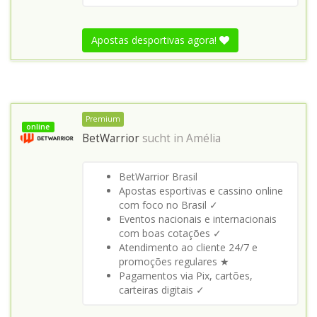
Apostas desportivas agora!
Premium
online
BetWarrior
sucht in
Amélia
BetWarrior Brasil
Apostas esportivas e cassino online
com foco no Brasil ✓
Eventos nacionais e internacionais
com boas cotações ✓
Atendimento ao cliente 24/7 e
promoções regulares ★
Pagamentos via Pix, cartões,
carteiras digitais ✓