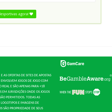
esportivas agora!
E E AS OFERTAS DE SITES DE APOSTAS
S ENVOLVEM JOGOS DE JOGO COM
 REAL E SÃO APENAS PARA +18
S EM JURISDIÇÕES ONDE OS JOGOS
 SÃO PERMITIDOS.
TODAS AS
 LOGOTIPOS E IMAGENS DE
OS SÃO PROPRIEDADE DE SEUS