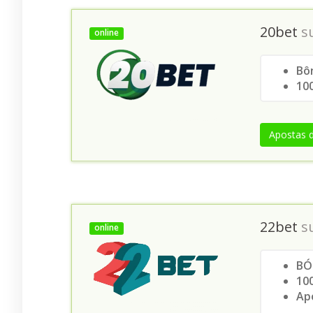
20bet
s
online
Bô
10
Apostas d
22bet
s
online
BÓ
10
Ap