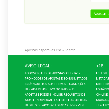
Apostas d
Apostas esportivas em
»
Search
AVISO LEGAL :
+18:
TODOS OS SITES DE APOSTAS, OFERTAS /
ESTE SIT
PROMOÇÕES DE APOSTAS E BÔNUS LISTADOS
LISTADA
ESTÃO SUJEITOS AOS TERMOS E CONDIÇÕES
DINHEIRO
DE CADA RESPECTIVO OPERADOR DE
USUÁRIO
APOSTAS E PODEM INCLUIR REQUISITOS DE
ON-LINE
AJUSTE INDIVIDUAL.
ESTE SITE E AS OFERTAS
MARCAS,
DE SITES DE APOSTAS LISTADAS ENVOLVEM
TERCEIR