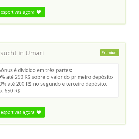
esportivas agora!
sucht in
Umari
Premium
ônus é dividido em três partes:
% até 250 R$ sobre o valor do primeiro depósito
0% até 200 R$ no segundo e terceiro depósito.
x. 650 R$
esportivas agora!