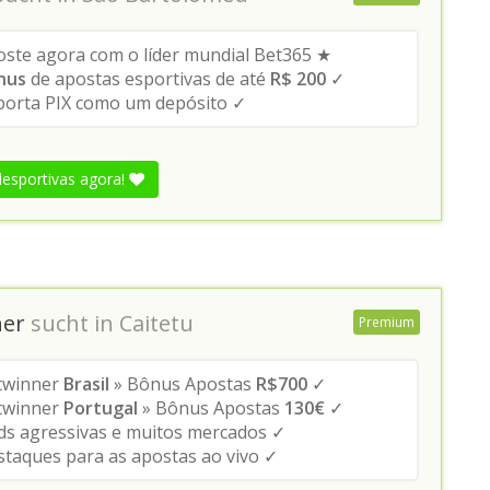
ste agora com o líder mundial Bet365 ★
nus
de apostas esportivas de até
R$ 200
✓
porta PIX como um depósito ✓
esportivas agora!
ner
sucht in
Caitetu
Premium
twinner
Brasil
» Bônus Apostas
R$700
✓
twinner
Portugal
» Bônus Apostas
130€
✓
ds agressivas e muitos mercados ✓
taques para as apostas ao vivo ✓