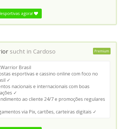
esportivas agora!
ior
sucht in
Cardoso
Premium
Warrior Brasil
stas esportivas e cassino online com foco no
sil ✓
ntos nacionais e internacionais com boas
tações ✓
ndimento ao cliente 24/7 e promoções regulares
amentos via Pix, cartões, carteiras digitais ✓