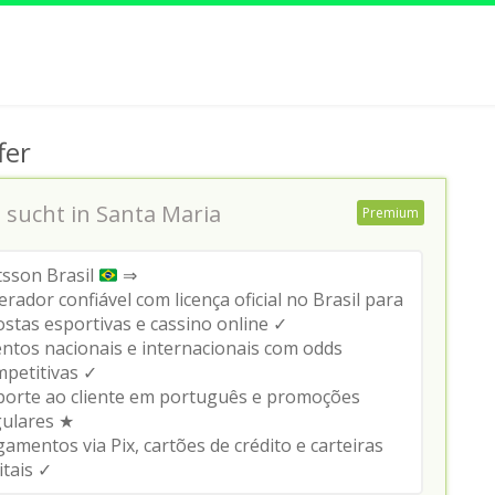
fer
n
sucht in
Santa Maria
Premium
tsson Brasil
⇒
rador confiável com licença oficial no Brasil para
stas esportivas e cassino online ✓
ntos nacionais e internacionais com odds
petitivas ✓
porte ao cliente em português e promoções
gulares ★
amentos via Pix, cartões de crédito e carteiras
itais ✓