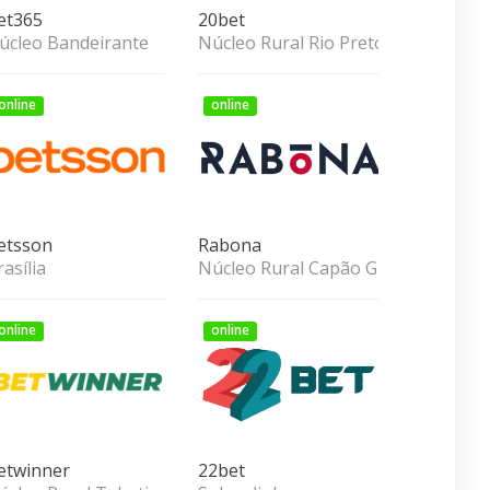
et365
20bet
úcleo Bandeirante
Núcleo Rural Rio Preto
online
online
etsson
Rabona
asília
Núcleo Rural Capão Grande
online
online
etwinner
22bet