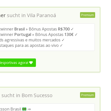
ner
sucht in
Vila Paranoá
Premium
twinner
Brasil
» Bônus Apostas
R$700
✓
twinner
Portugal
» Bônus Apostas
130€
✓
ds agressivas e muitos mercados ✓
taques para as apostas ao vivo ✓
esportivas agora!
n
sucht in
Bom Sucesso
Premium
tsson Brasil
⇒