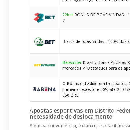
22bet
BÓNUS DE BOAS-VINDAS - 10
✓
Bônus de boas-vindas - 100% dos 
Betwinner
Brasil » Bônus Apostas 
mercados ✓ Destaques para as apo
O Bônus é dividido em três partes:
primeiro depósito e 50% até 200 BR
650 BRL
Apostas esportivas em
Distrito Fede
necessidade de deslocamento
Além da conveniência, é claro que o fácil ace