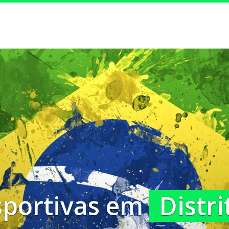
sportivas em
Distri