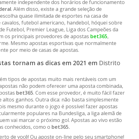
tamente independente dos horários de funcionamento
deral
. Além disso, existe a grande seleção de
escolha quase ilimitada de esportes na casa de
de cavalos, futebol americano, handebol, hóquei sobre
de Futebol, Premier League, Liga dos Campeões da
om os principais provedores de apostas
bet365
,
norme. Mesmo apostas esportivas que normalmente
ente por meio de casas de apostas.
stas tornam as dicas em 202
1
em
Distrito
bém tipos de apostas muito mais rentáveis com um
de apostas não podem oferecer uma aposta combinada,
apostas
bet365
. Com esse provedor, é muito fácil fazer
 altos ganhos. Outra dica: não basta simplesmente
ois mesmo durante o jogo é possível fazer apostas
ticularmente populares na Bundesliga, a liga alemã de
uem vai marcar o próximo gol. Apostas ao vivo estão
as conhecidos, como o
bet365.
rto de você! Ou aposte on-line pelo seu smartphone!