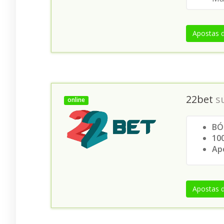
Apostas d
22bet
s
online
BÓ
10
Ap
Apostas d