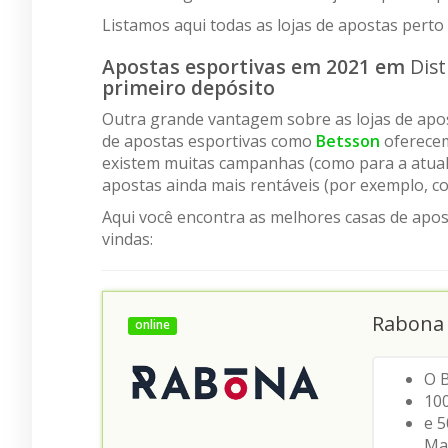
Listamos aqui todas as lojas de apostas perto
Apostas esportivas em 202
1
em
Dist
primeiro depósito
Outra grande vantagem sobre as lojas de ap
de apostas esportivas como
Betsson
oferecem
existem muitas campanhas (como para a atual
apostas ainda mais rentáveis (por exemplo, co
Aqui você encontra as melhores casas de apost
vindas:
Rabona
online
O B
100
e 5
Ma