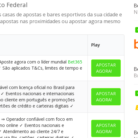
ito Federal
B
N
as casas de apostas e bares esportivos da sua cidade e
e apostas nas proximidades ou apostar agora mesmo
Play
Aposte agora com o líder mundial
Bet365
APOSTAR
São aplicados T&Cs, limites de tempo e
B
AGORA!
Br
vel com licença oficial no Brasil para
 ✓ Eventos nacionais e internacionais
APOSTAR
ao cliente em português e promoções
AGORA!
ões de crédito e carteiras digitais ✓
l ⇒ Operador confiável com foco em
ino online ✓ Eventos nacionais e
APOSTAR
✓ Atendimento ao cliente 24/7 e
AGORA!
B
ia Pix, cartões, carteiras digitais ✓