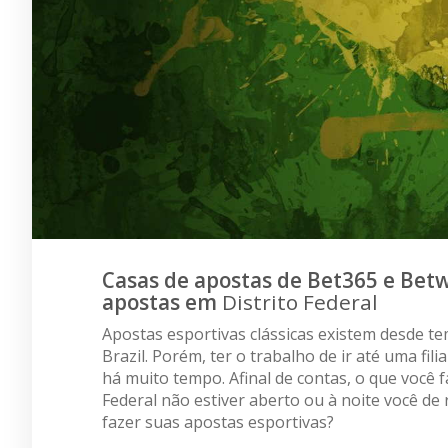
Casas de apostas de Bet365 e Be
apostas em
Distrito Federal
Apostas esportivas clássicas existem desde 
Brazil. Porém, ter o trabalho de ir até uma fil
há muito tempo. Afinal de contas, o que você f
Federal não estiver aberto ou à noite você d
fazer suas apostas esportivas?