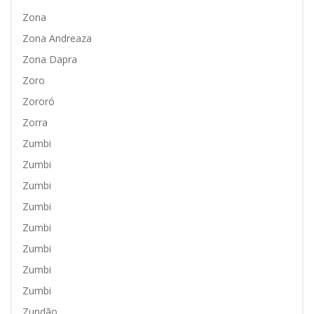
Zona
Zona Andreaza
Zona Dapra
Zoro
Zororó
Zorra
Zumbi
Zumbi
Zumbi
Zumbi
Zumbi
Zumbi
Zumbi
Zumbi
Zundão